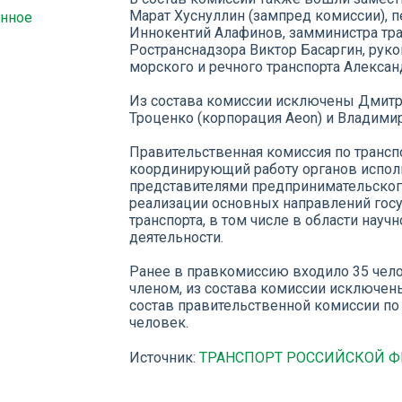
Марат Хуснуллин (зампред комиссии), 
енное
Иннокентий Алафинов, замминистра тра
Ространснадзора Виктор Басаргин, рук
морского и речного транспорта Алекса
Из состава комиссии исключены Дмитри
Троценко (корпорация Aeon) и Владимир Л
Правительственная комиссия по трансп
координирующий работу органов исполн
представителями предпринимательского
реализации основных направлений госу
транспорта, в том числе в области науч
деятельности.
Ранее в правкомиссию входило 35 чело
членом, из состава комиссии исключен
состав правительственной комиссии по 
человек.
Источник:
ТРАНСПОРТ РОССИЙСКОЙ 