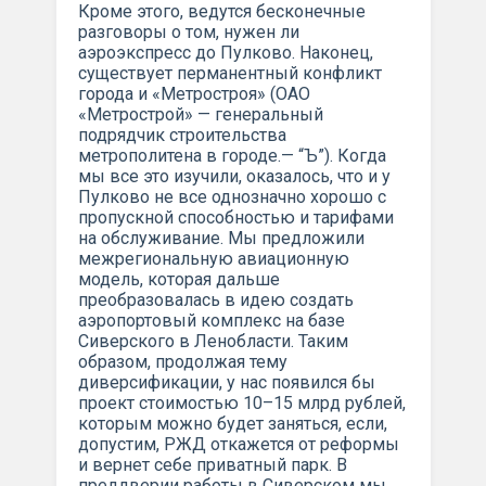
Кроме этого, ведутся бесконечные
разговоры о том, нужен ли
аэроэкспресс до Пулково. Наконец,
существует перманентный конфликт
города и «Метростроя» (ОАО
«Метрострой» — генеральный
подрядчик строительства
метрополитена в городе.— “Ъ”). Когда
мы все это изучили, оказалось, что и у
Пулково не все однозначно хорошо с
пропускной способностью и тарифами
на обслуживание. Мы предложили
межрегиональную авиационную
модель, которая дальше
преобразовалась в идею создать
аэропортовый комплекс на базе
Сиверского в Ленобласти. Таким
образом, продолжая тему
диверсификации, у нас появился бы
проект стоимостью 10–15 млрд рублей,
которым можно будет заняться, если,
допустим, РЖД откажется от реформы
и вернет себе приватный парк. В
преддверии работы в Сиверском мы