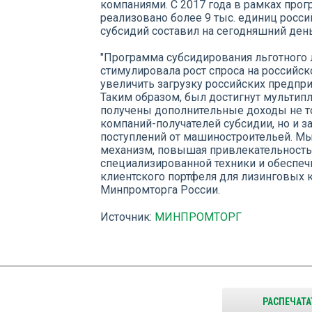
компаниями. С 2017 года в рамках про
реализовано более 9 тыс. единиц росс
субсидий составил на сегодняшний день
"Программа субсидирования льготного 
стимулировала рост спроса на российс
увеличить загрузку российских предпри
Таким образом, был достигнут мульти
получены дополнительные доходы не т
компаний-получателей субсидии, но и з
поступлений от машиностроительей. М
механизм, повышая привлекательность 
специализированной техники и обеспе
клиентского портфеля для лизинговых 
Минпромторга России.
Источник:
МИНПРОМТОРГ
РАСПЕЧАТА