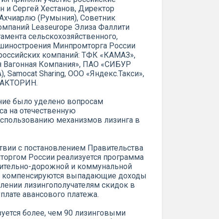
 и Сергей Хестанов, Директор
 Ахчиарлю (Румыния), Советник
омпаний Leaseurope Элиза Фаллити
тамента сельскохозяйственного,
шиностроения Минпромторга России
 российских компаний: ТФК «КАМАЗ»,
Вагонная Компания», ПАО «СИБУР
А), Samocat Sharing, ООО «Яндекс.Такси»,
, ФАКТОРИН.
ние было уделено вопросам
са на отечественную
использованию механизмов лизинга в
ствии с постановлением Правительства
оргом России реализуется программа
оительно-дорожной и коммунальной
мы компенсируются выпадающие доходы
лении лизингополучателям скидок в
уплате авансового платежа.
уется более, чем 90 лизинговыми