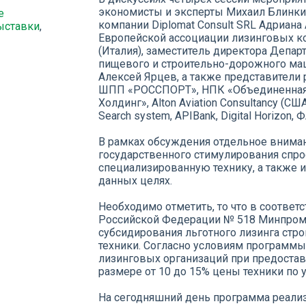
экономисты и эксперты Михаил Блинкин
е
компании Diplomat Consult SRL Адриана
ыставки
,
Европейской ассоциации лизинговых к
(Италия), заместитель директора Депар
пищевого и строительно-дорожного ма
Алексей Ярцев, а также представители
ШПП «РОССПОРТ», НПК «Объединенная 
Холдинг», Alton Aviation Consultancy (СШ
Search system, APIBank, Digital Horizon
В рамках обсуждения отдельное внима
государственного стимулирования спро
специализированную технику, а также 
данных целях.
Необходимо отметить, то что в соответ
Российской Федерации № 518 Минпромт
субсидирования льготного лизинга стр
техники. Согласно условиям програм
лизинговых организаций при предостав
размере от 10 до 15% цены техники по 
На сегодняшний день программа реализ