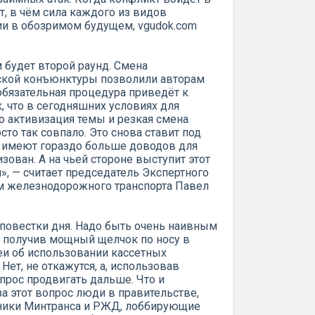
т, в чём сила каждого из видов
ии в обозримом будущем, vgudok.com
 будет второй раунд. Смена
ской конъюнктуры позволили авторам
обязательная процедура приведёт к
, что в сегодняшних условиях для
о активизация темы и резкая смена
о так совпало. Это снова ставит под
й имеют гораздо больше доводов для
зован. А на чьей стороне выступит этот
», — считает председатель Экспертного
ем железнодорожного транспорта Павел
 повестки дня. Надо быть очень наивным
, получив мощный щелчок по носу в
еи об использовании кассетных
Нет, не откажутся, а, использовав
прос продвигать дальше. Что и
а этот вопрос люди в правительстве,
вники Минтранса и РЖД, лоббирующие