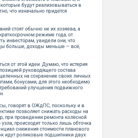
, которые будут реализовываться в
но, что изначально придётся
ний стоят обычно не их хозяева, а
краткосрочном режиме года, от
сть инвесторам, увидели они, что
оды больше, доходы меньше — всё,
ться от этой идеи. Думаю, что истерия
 позицией руководящего состава
целенных на сохранение своих личных
тами, бонусами, для этого необходимо
требований улучшения подвижного
н.
сы, говорят в ОЖдПС, поскольку и в
ективе позволяет снижать расходы на
р, при проведении ремонта колёсной
 узла, происходит только лишь обточка
енциал снижения стоимости планового
нок идут роликовые подшипники двух