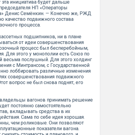
 эта инициатива будет дальше
 председателя НП «Операторы
» Денис Семёнкин. — Конечно же, РЖД
о качество подвижного состава
зочного процесса.
кассетных подшипников, ни в плане
зываться от идеи совершенствования
возочный процесс был бесперебойным,
я. Для этого у монополии есть Союз по
й весьма послушный. Для этого холдинг
ения с Минтрансом, с Государственной
янно лоббировать различные изменения
елях совершенствования подвижного
тот вопрос не был снова поднят, его
и владельцы вагонов принимать решение
 будет постоянно самостоятельно
ав, вкладывать средства в их
ействия. Сама по себе идея хорошая.
нны, чем роликовые. Они позволяют
сплуатационные показатели вагона.
 снизить стоимость и планового, и