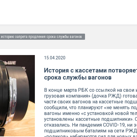
т историю запрета продления срока службы вагонов
15.04.2020
История с кассетами потворяе
срока службы вагонов
В конце марта РБК со ссылкой на свои 
грузовая компания» (дочка РЖД) готова
части своих вагонов на кассетные под
сообщили, что планируют «не менять п
вагоны именно «с установкой новой тел
установлены кассетные подшипники». С
отказались. Ни пандемия COVID-19, ни
подшипниковым баталиям на сети РЖД.
«роликов» набираются сил для новых в