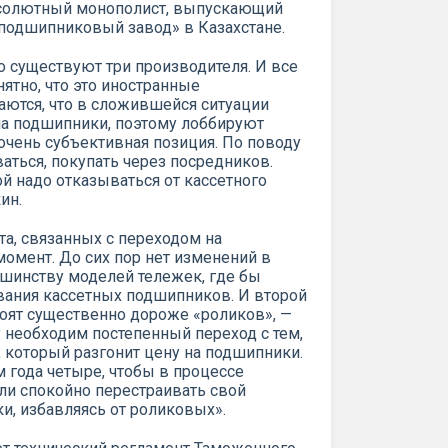
абсолютный монополист, выпускающий
подшипниковый завод» в Казахстане.
о существуют три производителя. И все
нятно, что это иностранные
аются, что в сложившейся ситуации
на подшипники, поэтому лоббируют
 очень субъективная позиция. По поводу
аться, покупать через посредников.
рой надо отказываться от кассетного
ин.
а, связанных с переходом на
момент. До сих пор нет изменений в
шинству моделей тележек, где бы
ания кассетных подшипников. И второй
оят существенно дороже «роликов», —
 необходим постепенный переход с тем,
 который разгонит цену на подшипники.
года четыре, чтобы в процессе
ли спокойно перестраивать свой
и, избавляясь от роликовых».