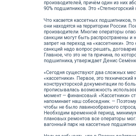
производителей, причём один из них 
90% подшипников. Это «Степногорский 
Что касается кассетных подшипников, т
они находятся на территории России. По
производители. Многие операторы опас
санкции могут быть распространены и 
запрет на переход на «кассетники». Это
санкций надо вопрос решать, договарив
Главное, что это не та причина, по кото
подшипника, утверждает Денис Семёнк
«Сегодня существуют два сложных мест
«кассетники». Первое, это технический 
конструкторской документации по боль
прописывалась возможность использов
момент — финансовый. «Кассетники» ст
напоминает наш собеседник. — Поэтому
чтобы не было лавинообразного спроса,
Необходим временной период, минимум 
плановых ремонтов все операторы мог
вагонный парк на кассетные подшипник