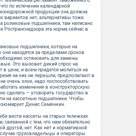
ует технический регламент Таможенного
 что по истечении календарной
лезнодорожной продукции она должна
х вариантов нет, альтернативы тоже.
на роликовые подшипники, там написано:
ти Ространснадзора эта норма сейчас в
оликовые подшипники, которые на
 они находятся за пределами сроков
обходимо остановить для замены
вые. Это вызовет дикий спрос на
т в цене, и всем придётся молиться на
 время на них не перешли, предполагают в
не очень злое, надо поспособствовать
работать изменения в конструкторскую
но сделать — уговорить государство в
йти на кассетные подшипники. Чтобы
резюмирует Денис Семёнкин.
себя вести кассеты на старых тележках.
, связанной с тем, что нам обязательно
й другой, нет. Как нет и нормативной
случае грузовладельцы и операторы.