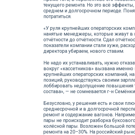
текущего ремонта. Но это всё эффекты
среднем и долгосрочном периоде. Понят
потратиться.
«У руля крупнейших операторских компа
нанятые менеджеры, которые живут в 
отчётности до отчётности. Сдал отчётно
показатели компании стали хуже, расх
директора убираем, нового ставим.
Не надо их устанавливать, нужно отказа
вокруг «кассетников» вызвана именно
крупнейших операторских компаний, на
позиций, руководствуясь своими зарпла
лоббировать недопущение повышения 
состава», — не сомневается г-н Семёнки
Безусловно, у решения есть и свои плю
среднесрочной и в долгосрочной персп
ремонт и содержание вагонов. Наприме
пары не происходит разборка буксового
колёсной пары. Возложен большой пот
ремонта на 20–30%. На российский ры