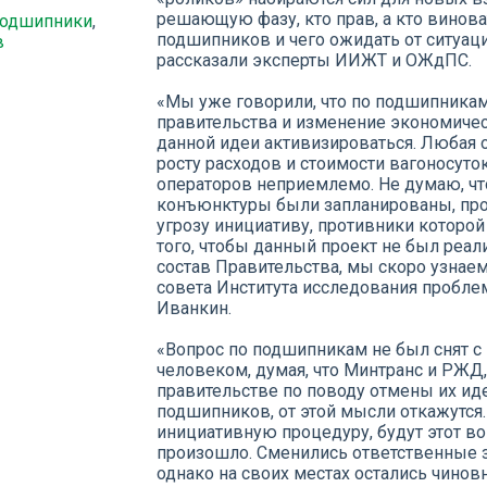
решающую фазу, кто прав, а кто винова
подшипники
,
подшипников и чего ожидать от ситуац
в
рассказали эксперты ИИЖТ и ОЖдПС.
«Мы уже говорили, что по подшипникам
правительства и изменение экономиче
данной идеи активизироваться. Любая 
росту расходов и стоимости вагоносуток
операторов неприемлемо. Не думаю, чт
конъюнктуры были запланированы, прост
угрозу инициативу, противники которо
того, чтобы данный проект не был реали
состав Правительства, мы скоро узнаем
совета Института исследования пробл
Иванкин.
«Вопрос по подшипникам не был снят с
человеком, думая, что Минтранс и РЖД
правительстве по поводу отмены их ид
подшипников, от этой мысли откажутся. 
инициативную процедуру, будут этот во
произошло. Сменились ответственные з
однако на своих местах остались чино