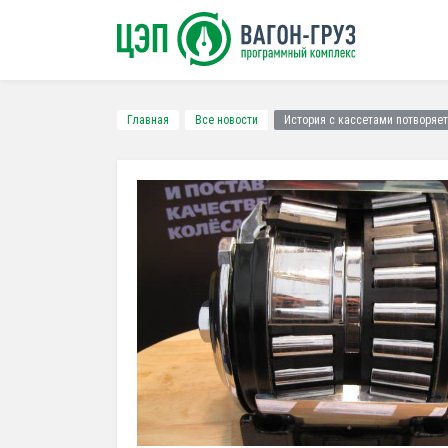
Главная
Все новости
История с кассетами потворяе