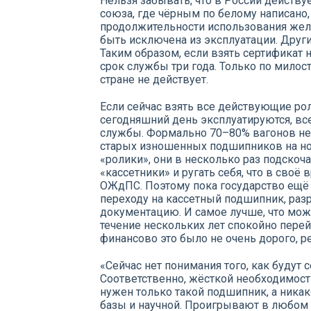
Нельзя забывать, что в России действ
союза, где чёрным по белому написано,
продолжительности использования же
быть исключена из эксплуатации. Други
Таким образом, если взять сертификат 
срок службы три года. Только по милос
стране не действует.
Если сейчас взять все действующие р
сегодняшний день эксплуатируются, все
службы. Формально 70–80% вагонов не
старых изношенных подшипников на но
«ролики», они в несколько раз подскоча
«кассетники» и ругать себя, что в своё
ОЖдПС. Поэтому пока государство ещё 
переходу на кассетный подшипник, раз
документацию. И самое лучше, что мож
течение нескольких лет спокойно пере
финансово это было не очень дорого, 
«Сейчас нет понимания того, как будут 
Соответственно, жёсткой необходимости
нужен только такой подшипник, а никако
базы и научной. Проигрывают в любом 