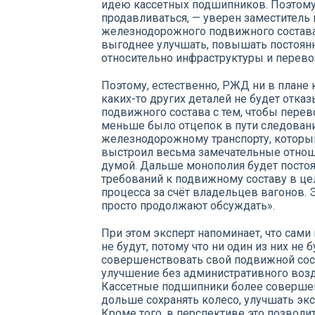
идею кассетных подшипников. Поэтому
продавливаться, — уверен заместитель
железнодорожного подвижного состава
выгоднее улучшать, повышать постоянн
относительно инфраструктуры и перево
Поэтому, естественно, РЖД ни в плане 
каких-то других деталей не будет отка
подвижного состава с тем, чтобы пере
меньше было отцепок в пути следовани
железнодорожному транспорту, которы
выстроил весьма замечательные отнош
думой. Дальше монополия будет посто
требований к подвижному составу в ц
процесса за счёт владельцев вагонов. Э
просто продолжают обсуждать».
При этом эксперт напоминает, что сам
не будут, потому что ни один из них не
совершенствовать свой подвижной сост
улучшение без административного возд
Кассетные подшипники более соверше
дольше сохранять колесо, улучшать эк
Кроме того, в перспективе это позволит