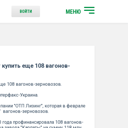
МЕНЮ
ВОЙТИ
 купить еще 108 вагонов-
еще 108 вагонов-зерновозов.
нтерфакс-Украина.
пании "ОТП Лизинг", которая в феврале
" вагонов-зерновозов.
0 года профинансировала 108 вагонов-
а завода "Карпаты" на сумму 118 млн