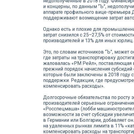
недополученные в 2018 году. Финансир
и концерны, по данным “Ъ”, недополучи
аппарате профильного вице-премьера Д
поддерживают возмещение затрат авто
Однако есть и плохие для промышленн
затрат снизился с 25–27,5% от стоимос
производителей и 13% для иных юрлиц.
Это, по словам источников “Ъ”, может
где затраты на транспортировку достиг
жаловалась «РМ Рейл», поставляющая в
прежний порядок начисления субсидий о
которые были заключены в 2018 году с
поддержки. Редакции, где предусмотре
компенсировать расходы».
Долгосрочные обязательства по росту 
производителей серьезные ограничения
«Росспецмаша» (лобби машиностроителей
возможности за счет субсидии увелич
в Германии или Болгарии, добавляет он
на удаленных рынках лимита в 11% «кат
компенсировать расходы на транспорти