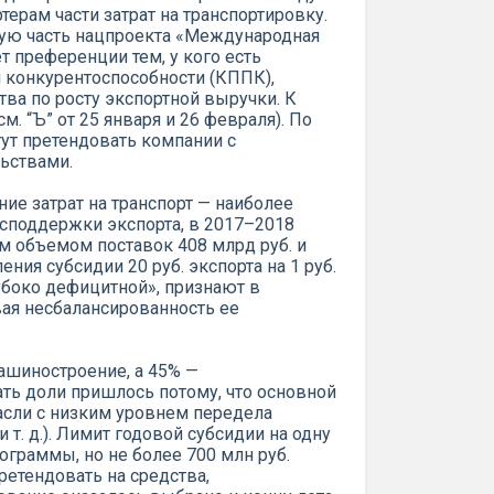
ерам части затрат на транспортировку.
ую часть нацпроекта «Международная
ет преференции тем, у кого есть
конкурентоспособности (КППК),
а по росту экспортной выручки. К
. “Ъ” от 25 января и 26 февраля). По
гут претендовать компании с
ьствами.
ие затрат на транспорт — наиболее
споддержки экспорта, в 2017–2018
м объемом поставок 408 млрд руб. и
ния субсидии 20 руб. экспорта на 1 руб.
убоко дефицитной», признают в
ая несбалансированность ее
ашиностроение, а 45% —
ть доли пришлось потому, что основной
асли с низким уровнем передела
 т. д.). Лимит годовой субсидии на одну
ограммы, но не более 700 млн руб.
ретендовать на средства,