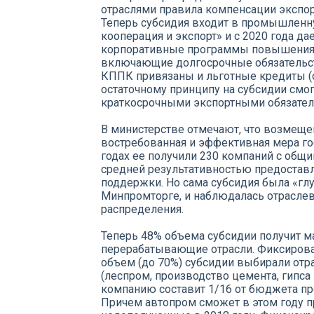
отраслями правила компенсации экспорт
Теперь субсидия входит в промышленн
кооперация и экспорт» и с 2020 года да
корпоративные программы повышения 
включающие долгосрочные обязательств
КППК привязаны и льготные кредиты (см
остаточному принципу на субсидии смо
краткосрочными экспортными обязател
В министерстве отмечают, что возмещен
востребованная и эффективная мера го
годах ее получили 230 компаний с общи
средней результативностью предоставле
поддержки. Но сама субсидия была «гл
Минпромторге, и наблюдалась отраслев
распределения.
Теперь 48% объема субсидии получит м
перерабатывающие отрасли. Фиксирова
объем (до 70%) субсидии выбирали отр
(леспром, производство цемента, гипса и
компанию составит 1/16 от бюджета пр
Причем автопром сможет в этом году п