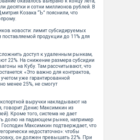
ование оказалось выбрано к концу лета,
ли десятки и сотни миллионов рублей. В
митрия Козака “Ъ” пояснили, что
прому.
иков новости: лимит субсидируемых
ти поставляемой продукции до 11% для
 осложнить доступ к удаленным рынкам,
ают 22%. На снижение размера субсидии
агоны на Кубу. Там рассчитывают, что
станется: «Это важно для контрактов,
 учетом уже гарантированной
но менее 25%, не смогут
экспортной выручки накладывают на
, говорит Денис Максимкин из
). Кроме того, система не дает
ить долю на падающем рынке, например
. Господин Максимкин подтверждает, что
егорически недостаточно»: чтобы
ровку, он должен превышать 22%. При