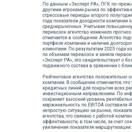
По данным «Эксперт РА», ПГК по-преж
другими игроками рынка по эффективно
стрессовые периоды второго полугодия 
года показатели доходности компании 
среднерыночных. Учитывая повышенну
перевозок агентство изменило прогноз
отмечается в сообщении. Агентство под
портфеля компании и наличие долгоср
клиентами. По результатам 2025 года к
по объемам перевозок и заняла первое 
«Эксперт РА», это свидетельствует о 
подвижного состава в сравнении с бл
Рейтинговое агентство положительно 
компании. В сообщении отмечается, что
кредитных линий для покрытия всех р
инвестиционным направлениям. По инф
сохраняет высокий уровень рентабельно
маржинальность по EBITDA составила 4
непростую ситуацию на рынке, показат
агентства, что связано с работой ком
эффективности, в том числе, за счет с
увеличения показателя маршрутизации.