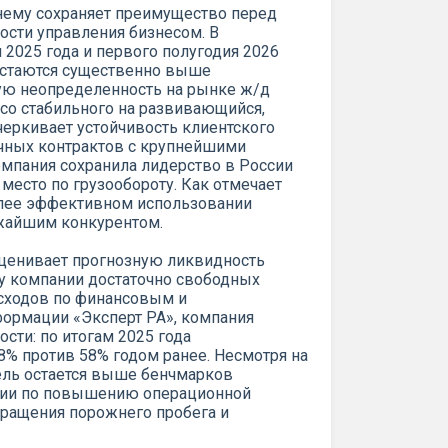
нему сохраняет преимущество перед
сти управления бизнесом. В
2025 года и первого полугодия 2026
остаются существенно выше
ю неопределенность на рынке ж/д
 со стабильного на развивающийся,
черкивает устойчивость клиентского
очных контрактов с крупнейшими
омпания сохранила лидерство в России
место по грузообороту. Как отмечает
более эффективном использовании
ижайшим конкурентом.
оценивает прогнозную ликвидность
 у компании достаточно свободных
асходов по финансовым и
ормации «Эксперт РА», компания
сти: по итогам 2025 года
8% против 58% годом ранее. Несмотря на
ель остается выше бенчмарков
пании по повышению операционной
окращения порожнего пробега и