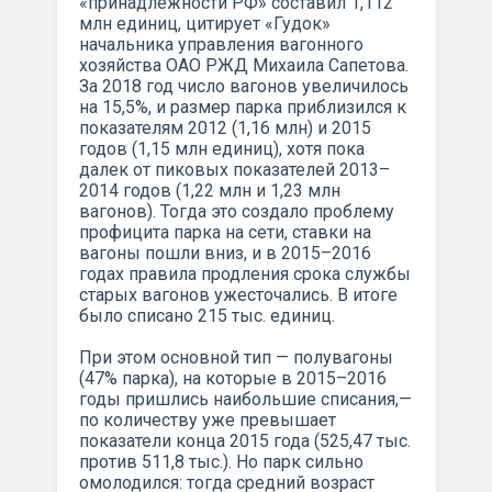
«принадлежности РФ» составил 1,112
млн единиц, цитирует «Гудок»
начальника управления вагонного
хозяйства ОАО РЖД Михаила Сапетова.
За 2018 год число вагонов увеличилось
на 15,5%, и размер парка приблизился к
показателям 2012 (1,16 млн) и 2015
годов (1,15 млн единиц), хотя пока
далек от пиковых показателей 2013–
2014 годов (1,22 млн и 1,23 млн
вагонов). Тогда это создало проблему
профицита парка на сети, ставки на
вагоны пошли вниз, и в 2015–2016
годах правила продления срока службы
старых вагонов ужесточались. В итоге
было списано 215 тыс. единиц.
При этом основной тип — полувагоны
(47% парка), на которые в 2015–2016
годы пришлись наибольшие списания,—
по количеству уже превышает
показатели конца 2015 года (525,47 тыс.
против 511,8 тыс.). Но парк сильно
омолодился: тогда средний возраст