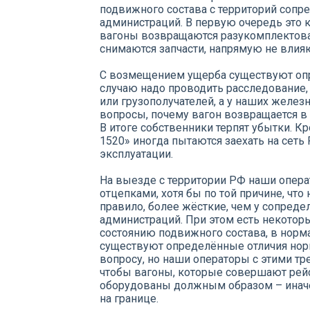
подвижного состава с территорий соп
администраций. В первую очередь это 
вагоны возвращаются разукомплектова
снимаются запчасти, напрямую не вли
С возмещением ущерба существуют оп
случаю надо проводить расследование
или грузополучателей, а у наших желе
вопросы, почему вагон возвращается в
В итоге собственники терпят убытки. Кр
1520» иногда пытаются заехать на сеть
эксплуатации.
На выезде с территории РФ наши опера
отцепками, хотя бы по той причине, что
правило, более жёсткие, чем у сопре
администраций. При этом есть некотор
состоянию подвижного состава, в норм
существуют определённые отличия нор
вопросу, но наши операторы с этими т
чтобы вагоны, которые совершают рей
оборудованы должным образом – иначе
на границе.