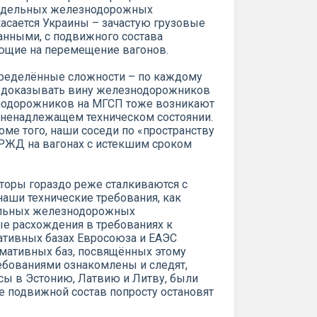
редельных железнодорожных
касается Украины – зачастую грузовые
нными, с подвижного состава
яющие на перемещение вагонов.
ределённые сложности – по каждому
, доказывать вину железнодорожников
знодорожников на МГСП тоже возникают
 ненадлежащем техническом состоянии.
оме того, наши соседи по «пространству
 РЖД на вагонах с истекшим сроком
торы гораздо реже сталкиваются с
 наши технические требования, как
дельных железнодорожных
ые расхождения в требованиях к
ативных базах Евросоюза и ЕАЭС
мативных баз, посвящённых этому
ребованиями ознакомлены и следят,
сы в Эстонию, Латвию и Литву, были
 подвижной состав попросту остановят