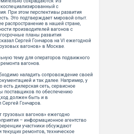
емительно сокращаются. Из
узкоспециализированный с
ия. При этом перспективы развития
есть. Это подтверждает мировой опыт.
ее распространение в нашей стране,
ости производителей вагонов с
госрочные планы развития
казал Сергей Гончаров на VI ежегодной
рузовых вагонов» в Москве.
льную тему для операторов подвижного
 ремонта вагонов.
обходимо наладить сопровождение своей
окументацией и так далее. Например, у
о есть дилерская сеть, сервисное
ны поставщиков по обеспечению
дход должен быть и в
л Сергей Гончаров.
т грузовых вагонов» ежегодно
оприятия – информационное агентство
ференции участники обсуждают
и текущих ремонтов, техническое