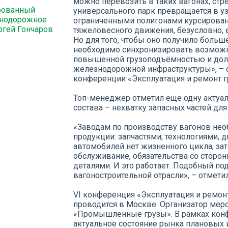
можно перевозить в таких вагонах, стр
рованный
универсального парк превращается в 
знодорожное
ограниченными полигонами курсирован
ргей Гончаров
тяжеловесного движения, безусловно, 
Но для того, чтобы оно получило больш
необходимо синхронизировать возможн
повышенной грузоподъёмностью и дол
железнодорожной инфраструктуры», – с
конференции «Эксплуатация и ремонт г
Топ-менеджер отметил еще одну актуа
состава – нехватку запасных частей для
«Заводам по производству вагонов не
продукции: запчастями, технологиями, д
автомобилей нет жизненного цикла, зат
обслуживание, обязательства со сторо
деталями. И это работает. Подобный по
вагоностроительной отрасли», – отмети
VI конференция «Эксплуатация и ремон
проводится в Москве. Организатор мер
«Промышленные грузы». В рамках кон
актуальное состояние рынка плановых 