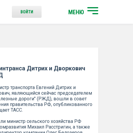
МЕНЮ
ВОЙТИ
интранса Дитрих и Дворкович
Д
стр транспорта Евгений Дитрих и
вич, являющийся сейчас председателем
лезные дороги" (РЖД), вошли в совет
ния правительства РФ, опубликованного
щает ТАСС.
шли министр сельского хозяйства РФ
мразвития Михаил Расстригин, а также
ндиректор компании Олег Белозеров,