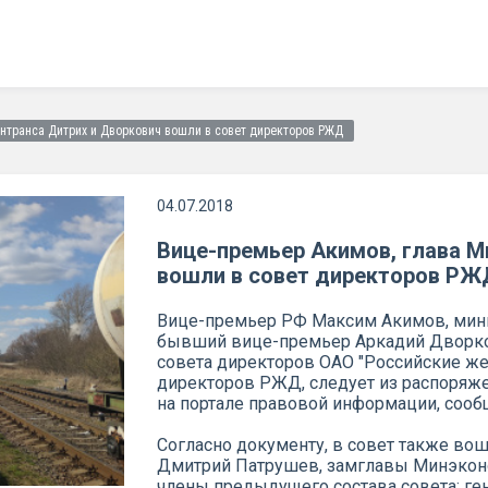
интранса Дитрих и Дворкович вошли в совет директоров РЖД
04.07.2018
Вице-премьер Акимов, глава М
вошли в совет директоров РЖ
Вице-премьер РФ Максим Акимов, мини
бывший вице-премьер Аркадий Дворко
совета директоров ОАО "Российские же
директоров РЖД, следует из распоряже
на портале правовой информации, сооб
Согласно документу, в совет также во
Дмитрий Патрушев, замглавы Минэконо
члены предыдущего состава совета: ге