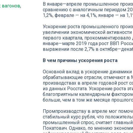
В январе—апреле промышленное произво
 вагонов
,
сравнению с аналогичным периодом 201
1,2%, феврале — на 4,1%, январе — на 1,1
Ускорение роста промышленного произв
увеличении экономической активности
первого квартала, прокомментировало 
январе—марте 2019 года рост ВВП Росс
выражении после 2,7% в октябре—декаб
В чем причины ускорения роста
Основной вклад в ускорение динамики
обрабатывающие отрасли, отмечают в
производствах в апреле годовой рост со
из данных Росстата. Ускорение роста э
благоприятным календарным фактором: 
больше, чем в том же месяце прошлого
Промпроизводству в апреле мог помочь
стабильный курс рубля, что положитель
промышленный спрос, считает главный
Покатович. Однако, по мнению экономи