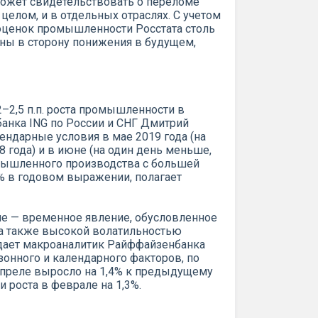
может свидетельствовать о переломе
целом, и в отдельных отраслях. С учетом
ценок промышленности Росстата столь
ны в сторону понижения в будущем,
–2,5 п.п. роста промышленности в
банка ING по России и СНГ Дмитрий
ендарные условия в мае 2019 года (на
8 года) и в июне (на один день меньше,
омышленного производства с большей
% в годовом выражении, полагает
е — временное явление, обусловленное
 а также высокой волатильностью
дает макроаналитик Райффайзенбанка
онного и календарного факторов, по
апреле выросло на 1,4% к предыдущему
и роста в феврале на 1,3%.