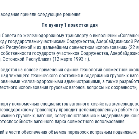
 заседания приняли следующие решения:
По пункту 1 повестки дня
и Совета по железнодорожному транспорту о выполнении «Соглашен
ду государствами-участниками Содружества, Азербайджанской Рес
ой Республикой и их дальнейшем совместном использовании» (22 я
в собственности государств-участников Содружества, Азербайджанс
 Эстонской Республики» (12 марта 1993 г.).
 ведется на основе применения единой технологий совместной эксп
адлежащего технического состояния и содержания грузовых вагоно
асованными железнодорожными администрациями, а также разработ
стного использования грузовых вагонов, вопросы их сохранности,
орту полномочных специалистов вагонного хозяйства железнодоро
езнодорожному транспорту проводит целенаправленную работу по 
ванию грузовых, вагонов, совершенствова­нию и модернизации конс
отоспособности вагонного парка совместного использования.
ний в части обеспечения объемов перевозок исправным подвижным,