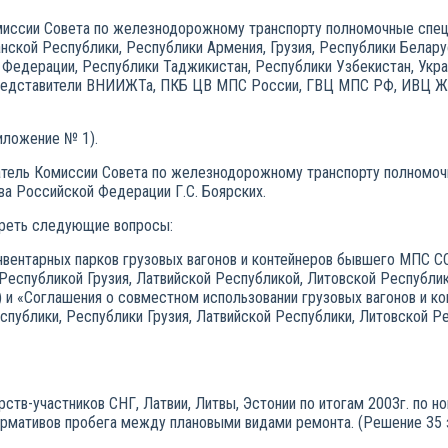
омиссии Совета по железнодорожному транспорту полномочные спец
кой Республики, Республики Армения, Грузия, Республики Беларус
Федерации, Республики Таджикистан, Республики Узбекистан, Укра
 представители ВНИИЖТа, ПКБ ЦВ МПС России, ГВЦ МПС РФ, ИВЦ ЖА
иложение № 1).
ель Комиссии Совета по железнодорожному транспорту полномочны
ва Российской Федерации Г.С. Боярских.
треть следующие вопросы:
инвентарных парков грузовых вагонов и контейнеров бывшего МПС 
Республикой Грузия, Латвийской Республикой, Литовской Республи
) и «Соглашения о совместном использовании грузовых вагонов и к
публики, Республики Грузия, Латвийской Республики, Литовской Ре
тв-участников СНГ, Латвии, Литвы, Эстонии по итогам 2003г. по н
рмативов пробега между плановыми видами ремонта. (Решение 35