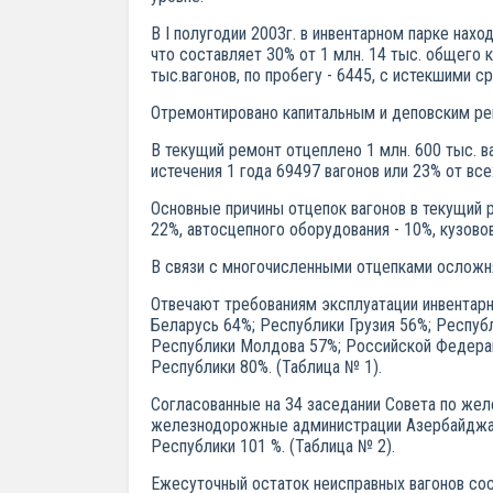
В I полугодии 2003г. в инвентарном парке на
что составляет 30% от 1 млн. 14 тыс. общего 
тыс.вагонов, по пробегу - 6445, с истекшими 
Отремонтировано капитальным и деповским рем
В текущий ремонт отцеплено 1 млн. 600 тыс. ва
истечения 1 года 69497 вагонов или 23% от все
Основные причины отцепок вагонов в текущий р
22%, автосцепного оборудования - 10%, кузовов
В связи с многочисленными отцепками осложн
Отвечают требованиям эксплуатации инвентар
Беларусь 64%; Республики Грузия 56%; Респуб
Республики Молдова 57%; Российской Федерац
Республики 80%. (Таблица № 1).
Согласованные на 34 заседании Совета по же
железнодорожные администрации Азербайджанс
Республики 101 %. (Таблица № 2).
Ежесуточный остаток неисправных вагонов со