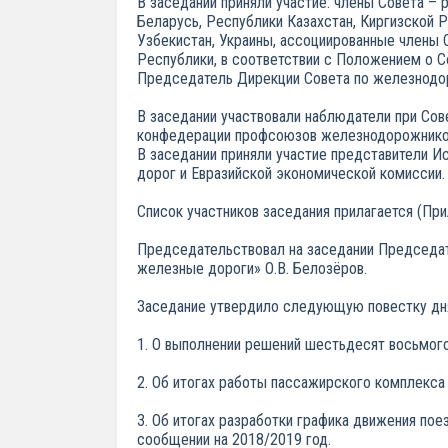
В заседании приняли участие: члены Совета 
Беларусь, Республики Казахстан, Киргизской 
Узбекистан, Украины, ассоциированные члены
Республики, в соответствии с Положением о 
Председатель Дирекции Совета по железнодор
В заседании участвовали наблюдатели при Со
конфедерации профсоюзов железнодорожнико
В заседании приняли участие представители 
дорог и Евразийской экономической комиссии.
Список участников заседания прилагается (Пр
Председательствовал на заседании Председат
железные дороги» О.В. Белозёров.
Заседание утвердило следующую повестку дн
1. О выполнении решений шестьдесят восьмого
2. Об итогах работы пассажирского комплекса
3. Об итогах разработки графика движения по
сообщении на 2018/2019 год.