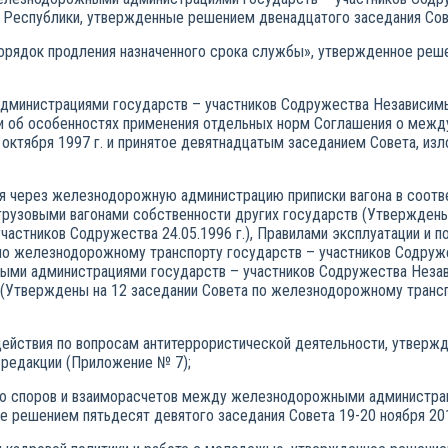
й Республики, утвержденные решением двенадцатого заседания Сов
Порядок продления назначенного срока службы», утвержденное реш
министрациями государств – участников Содружества Независимых
ки об особенностях применения отдельных норм Соглашения о ме
 октября 1997 г. и принятое девятнадцатым заседанием Совета, изл
я через железнодорожную администрацию приписки вагона в соотве
 грузовыми вагонами собственности других государств (Утверждены
астников Содружества 24.05.1996 г.), Правилами эксплуатации и 
по железнодорожному транспорту государств – участников Содружес
ми администрациями государств – участников Содружества Незави
 (Утверждены на 12 заседании Совета по железнодорожному транс
одействия по вопросам антитеррористической деятельности, утвер
й редакции (Приложение № 7);
ию споров и взаиморасчетов между железнодорожными администра
е решением пятьдесят девятого заседания Совета 19-20 ноября 20