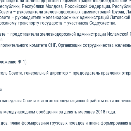
– руководители железнодорожных администраций Азербайджанской Р
Республики, Республики Молдова, Российской Федерации, Республи
 Совета – руководители железнодорожных администраций Грузии, Л
Совете – руководители железнодорожных администраций Литовской 
ожному транспорту государств – участников Содружества.
вете – представители железнодорожной администрации Исламской
в.
Исполнительного комитета СНГ, Организации сотрудничества желез
иложение № 1).
ель Совета, генеральный директор – председатель правления отк
я:
 заседания Совета и итогах эксплуатационной работы сети железны
 в международном сообщении за девять месяцев 2018 года.
ездов, плана формирования грузовых поездов и плана формирования