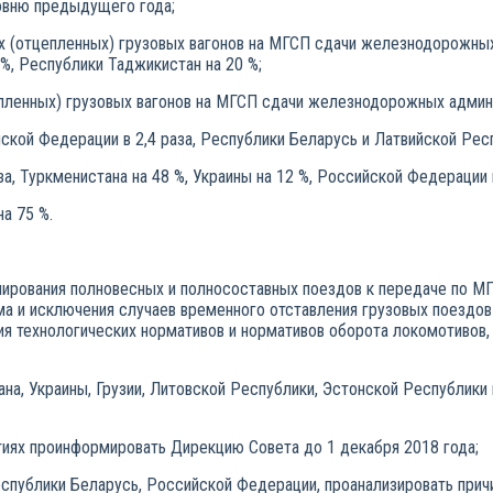
ровню предыдущего года;
х (отцепленных) грузовых вагонов на МГСП сдачи железнодорожных 
 %, Республики Таджикистан на 20 %;
цепленных) грузовых вагонов на МГСП сдачи железнодорожных адми
ской Федерации в 2,4 раза, Республики Беларусь и Латвийской Респ
а, Туркменистана на 48 %, Украины на 12 %, Российской Федерации 
на 75 %.
мирования полновесных и полносоставных поездов к передаче по МГ
ма и исключения случаев временного отставления грузовых поездо
 технологических нормативов и нормативов оборота локомотивов, 
на, Украины, Грузии, Литовской Республики, Эстонской Республики 
тиях проинформировать Дирекцию Совета до 1 декабря 2018 года;
Республики Беларусь, Российской Федерации, проанализировать прич