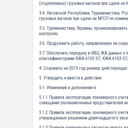
(отцепленных) грузовых вагонов при сдаче на
3.4. Литовской Республики, Туркменистана, Р
грузовых вагонов при сдаче на МГСП по комм
3.5. Туркменистана, Украины, проанализироват
контролю;
3.6. Продолжить работу, направленную на сок
3.7. Обеспечить передачу в ИВЦ ЖА данных о 
классификаторами КЖА 6102 07, КЖА 6103 07,
4. Сохранить на 2019 год размер действующих
5. Утвердить и ввести в действие:
5.1. Изменения и дополнения в:
5.1.1 Правила эксплуатации, пономерного уче
совещания уполномоченных представителей же
5.1.2 Правила эксплуатации, пономерного уче
утвержденные решением девятнадцатого засед
5.1.3 Правила комплексных расчетов между ж