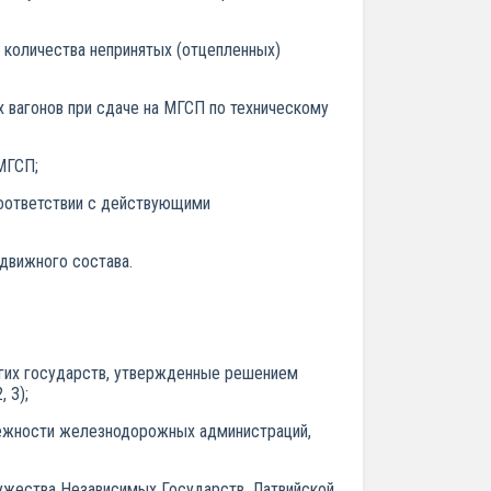
я количества непринятых (отцепленных)
х вагонов при сдаче на МГСП по техническому
МГСП;
соответствии с действующими
одвижного состава.
ругих государств, утвержденные решением
 3);
длежности железнодорожных администраций,
ужества Независимых Государств, Латвийской