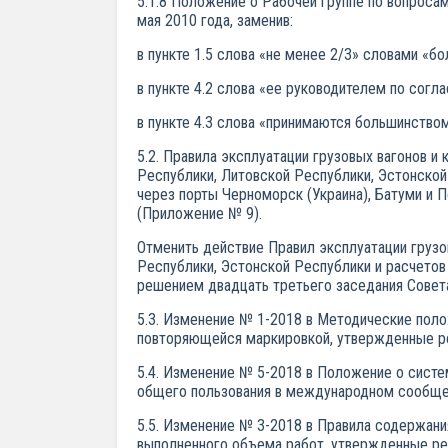
5.1.8 Положение о Рабочей группе по вопроса
мая 2010 года, заменив:
в пункте 1.5 слова «не менее 2/3» словами «б
в пункте 4.2 слова «ее руководителем по сог
в пункте 4.3 слова «принимаются большинство
5.2. Правила эксплуатации грузовых вагонов 
Республики, Литовской Республики, Эстонско
через порты Черноморск (Украина), Батуми и П
(Приложение № 9).
Отменить действие Правил эксплуатации грузо
Республики, Эстонской Республики и расчето
решением двадцать третьего заседания Совета
5.3. Изменение № 1-2018 в Методические поло
повторяющейся маркировкой, утвержденные ре
5.4. Изменение № 5-2018 в Положение о сист
общего пользования в международном сообщен
5.5. Изменение № 3-2018 в Правила содержани
выполненного объема работ, утвержденные ре