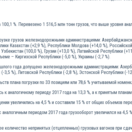
а 100,1 %. Перевезено 1 516,5 млн тонн грузов, что выше уровня ана
грузке грузов железнодорожными администрациями: Азербайджанск
ублики Казахстан (+2,9 %), Республики Молдова (+14,0 %), Российск
 Узбекистан (100,0 %), Грузии (+13,0 %), Латвийской Республики (+11
ъеме – Киргизской Республики (-5,0 %), Украины (-2,7 %).
рошлого года допущено железнодорожными администрациями: Азерба
и (-3,5 %), Литовской Республики (-2,8 %), Эстонской Республики (-12
ьств плана погрузки по 33 позициям или 78,6 % учитываемой номенк
ь к аналогичному периоду 2017 года на 13,3 %, а к принятым планам 
ении увеличились на 4,5 % и составили 15 % от общих объемов пере
 с аналогичным периодом 2017 года грузооборот увеличился на 4,5 
ее количество непринятых (отцепленных) грузовых вагонов при сд