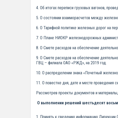
4. Об итогах переписи грузовых вагонов, прове
5. О состоянии взаиморасчетов между железн
6. О Тарифной политике железных дорог на пе
7. О Плане НИОКР железнодорожных админист
8. О Смете расходов на обеспечение деятельно
9. О Смете расходов на обеспечение деятель
ГВЦ – филиала ОАО «РЖД», на 2019 год.
10. О распределении знака «Почетный железно
11. О повестке дня, дате и месте проведения 
Рассмотрев проекты документов и материалы,
О выполнении решений шестьдесят восьмо
1. Принять к сведению информацию Дирекции С