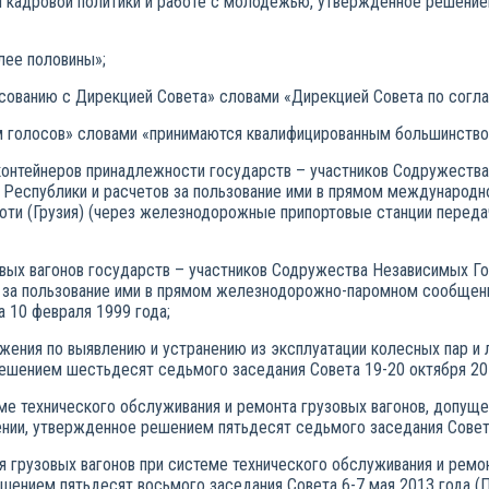
м кадровой политики и работе с молодежью, утвержденное решение
олее половины»;
ласованию с Дирекцией Совета» словами «Дирекцией Совета по согл
м голосов» словами «принимаются квалифицированным большинством
и контейнеров принадлежности государств – участников Содружества
й Республики и расчетов за пользование ими в прямом междунар
оти (Грузия) (через железнодорожные припортовые станции передач
вых вагонов государств – участников Содружества Независимых Го
в за пользование ими в прямом железнодорожно-паромном сообщен
 10 февраля 1999 года;
жения по выявлению и устранению из эксплуатации колесных пар и 
шением шестьдесят седьмого заседания Совета 19-20 октября 20
еме технического обслуживания и ремонта грузовых вагонов, допу
ии, утвержденное решением пятьдесят седьмого заседания Совета
я грузовых вагонов при системе технического обслуживания и ремон
шением пятьдесят восьмого заседания Совета 6-7 мая 2013 года (