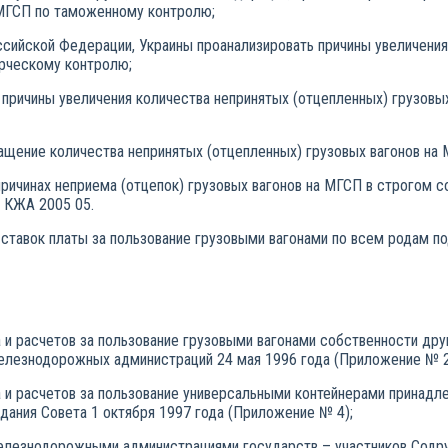
 МГСП по таможенному контролю;
оссийской Федерации, Украины проанализировать причины увеличени
ерческому контролю;
ь причины увеличения количества непринятых (отцепленных) грузовы
ращение количества непринятых (отцепленных) грузовых вагонов на 
причинах неприема (отцепок) грузовых вагонов на МГСП в строгом 
 КЖА 2005 05.
 ставок платы за пользование грузовыми вагонами по всем родам п
та и расчетов за пользование грузовыми вагонами собственности д
лезнодорожных администраций 24 мая 1996 года (Приложение № 2,
та и расчетов за пользование универсальными контейнерами прина
ания Совета 1 октября 1997 года (Приложение № 4);
елезнодорожными администрациями государств – участников Содр