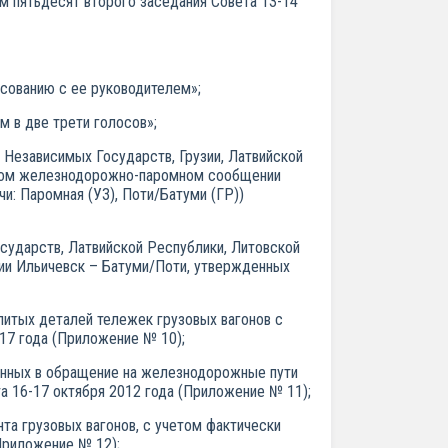
м пятьдесят второго заседания Совета 13-14
асованию с ее руководителем»;
 в две трети голосов»;
 Независимых Государств, Грузии, Латвийской
одном железнодорожно-паромном сообщении
и: Паромная (УЗ), Поти/Батуми (ГР))
сударств, Латвийской Республики, Литовской
ии Ильичевск – Батуми/Поти, утвержденных
литых деталей тележек грузовых вагонов с
17 года (Приложение № 10);
щенных в обращение на железнодорожные пути
 16-17 октября 2012 года (Приложение № 11);
та грузовых вагонов, с учетом фактически
Приложение № 12);