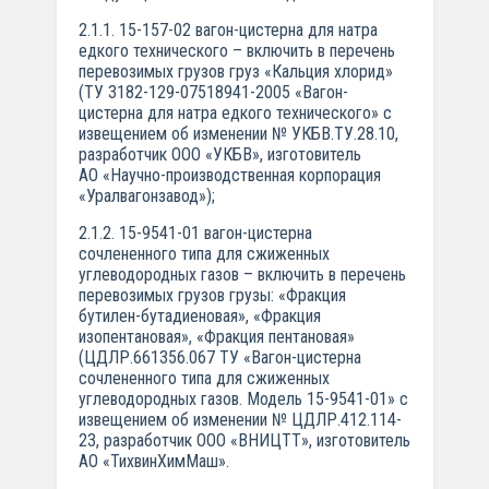
2.1.1. 15-157-02 вагон-цистерна для натра
едкого технического – включить в перечень
перевозимых грузов груз «Кальция хлорид»
(ТУ 3182-129-07518941-2005 «Вагон-
цистерна для натра едкого технического» с
извещением об изменении № УКБВ.ТУ.28.10,
разработчик ООО «УКБВ», изготовитель
АО «Научно-производственная корпорация
«Уралвагонзавод»);
2.1.2. 15-9541-01 вагон-цистерна
сочлененного типа для сжиженных
углеводородных газов – включить в перечень
перевозимых грузов грузы: «Фракция
бутилен-бутадиеновая», «Фракция
изопентановая», «Фракция пентановая»
(ЦДЛР.661356.067 ТУ «Вагон-цистерна
сочлененного типа для сжиженных
углеводородных газов. Модель 15-9541-01» с
извещением об изменении № ЦДЛР.412.114-
23, разработчик ООО «ВНИЦТТ», изготовитель
АО «ТихвинХимМаш».