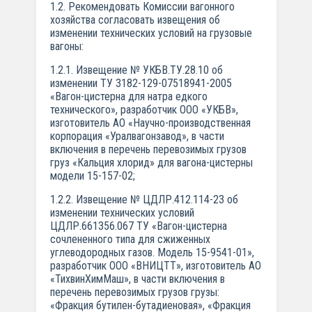
1.2. Рекомендовать Комиссии вагонного
хозяйства согласовать извещения об
изменении технических условий на грузовые
вагоны:
1.2.1. Извещение № УКБВ.ТУ.28.10 об
изменении ТУ 3182-129-07518941-2005
«Вагон-цистерна для натра едкого
технического», разработчик ООО «УКБВ»,
изготовитель АО «Научно-производственная
корпорация «Уралвагонзавод», в части
включения в перечень перевозимых грузов
груз «Кальция хлорид» для вагона-цистерны
модели 15-157-02;
1.2.2. Извещение № ЦДЛР.412.114-23 об
изменении технических условий
ЦДЛР.661356.067 ТУ «Вагон-цистерна
сочлененного типа для сжиженных
углеводородных газов. Модель 15-9541-01»,
разработчик ООО «ВНИЦТТ», изготовитель АО
«ТихвинХимМаш», в части включения в
перечень перевозимых грузов грузы:
«Фракция бутилен-бутадиеновая», «Фракция