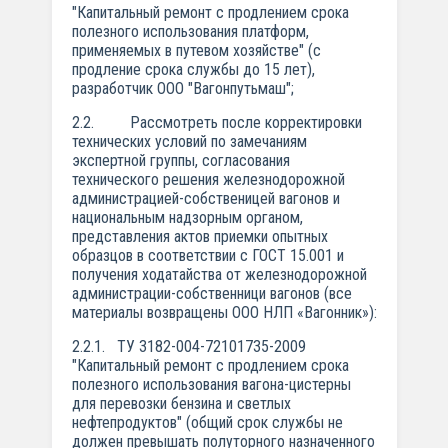
"Капитальный ремонт с продлением срока
полезного использования платформ,
применяемых в путевом хозяйстве" (с
продление срока службы до 15 лет),
разработчик ООО "Вагонпутьмаш";
2.2. Рассмотреть после корректировки
технических условий по замечаниям
экспертной группы, согласования
технического решения железнодорожной
администрацией-собственицей вагонов и
национальным надзорным органом,
представления актов приемки опытных
образцов в соответствии с ГОСТ 15.001 и
получения ходатайства от железнодорожной
администрации-собственници вагонов (все
материалы возвращены ООО НЛП «Вагонник»):
2.2.1. ТУ 3182-004-72101735-2009
"Капитальный ремонт с продлением срока
полезного использования вагона-цистерны
для перевозки бензина и светлых
нефтепродуктов" (общий срок службы не
должен превышать полуторного назначенного