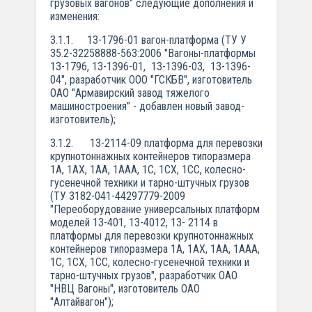
грузовых вагонов" следующие дополнения и
изменения:
3.1.1. 13-1796-01 вагон-платформа (ТУ У
35.2-32258888-563:2006 "Вагоны-платформы
13-1796, 13-1396-01, 13-1396-03, 13-1396-
04", разработчик ООО "ГСКБВ", изготовитель
ОАО "Армавирский завод тяжелого
машиностроения" - добавлен новый завод-
изготовитель);
3.1.2. 13-2114-09 платформа для перевозки
крупнотоннажных контейнеров типоразмера
1А, 1АХ, 1АА, 1ААА, 1C, 1СХ, 1СС, колесно-
гусенечной техники и тарно-штучных грузов
(ТУ 3182-041-44297779-2009
"Переоборудование универсальных платформ
моделей 13-401, 13-4012, 13- 2114 в
платформы для перевозки крупнотоннажных
контейнеров типоразмера 1А, 1АХ, 1АА, 1ААА,
1C, 1СХ, 1СС, колесно-гусенечной техники и
тарно-штучных грузов", разработчик ОАО
"НВЦ Вагоны", изготовитель ОАО
"Алтайвагон");