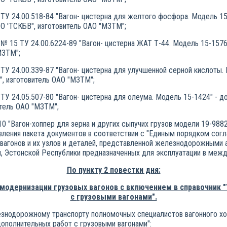
ТУ 24.00.518-84 "Вагон- цистерна для желтого фосфора. Модель 15
О 'ТСКБВ", изготовитель ОАО "МЗТМ";
№ 15 ТУ 24.00.6224-89 "Вагон- цистерна ЖАТ Т-44. Модель 15-1576
МЗТМ";
ТУ 24.00.339-87 "Вагон- цистерна для улучшенной серной кислоты. 
", изготовитель ОАО "МЗТМ";
ТУ 24.05.507-80 "Вагон- цистерна для олеума. Модель 15-1424" - 
итель ОАО "МЗТМ";
 "Вагон-хоппер для зерна и других сыпучих грузов модели 19-9882
вления пакета документов в соответствии с "Единым порядком согл
вагонов и их узлов и деталей, представленной железнодорожными 
и, Эстонской Республики предназначенных для эксплуатации в меж
По пункту 2 повестки дня:
 модернизации грузовых вагонов с
включением в справочник 
с
грузовыми вагонами".
знодорожному транспорту полномочных специалистов вагонного хо
ополнительных работ с грузовыми вагонами":