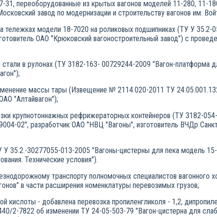
7-31, переоборудованные из крытых вагонов моделей 11-280, 11-18
Московский завод по модернизации и строительству вагонов им. Вой
на тележках модели 18-7020 на роликовых подшипниках (ТУ У 35.2-
изготовитель ОАО "Крюковский вагоностроительный завод") с провед
 стали в рулонах (ТУ 3182-163- 00729244-2009 "Вагон-платформа д
агон");
зменение массы тары (Извещение № 2114.020-2011 ТУ 24.05.001.13
ОАО "Алтайвагон");
озки крупнотоннажных рефрижераторных контейнеров (ТУ 3182-054-
9004-02", разработчик ОАО "НВЦ "Вагоны", изготовитель ВЧДр Сан
ТУ У 35.2.-30277055-013-2005 "Вагоны-цистерны для пека модель 15
вания. Технические условия").
знодорожному транспорту полномочных специалистов вагонного х
агонов" в части расширения номенклатуры перевозимых грузов;
ной кислоты - добавлена перевозка пропиленгликоля - 1,2, дипропиле
0/2-7822 об изменении ТУ 24-05-503-79 "Вагон-цистерна для слаб