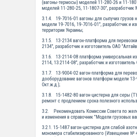
(вагоны-термосы) моделей 11-280-26 и 11-180
моделей 11-280-25, 11-1807-30", разработчик 
3.1.4. 19-7016-01 вагоны для сыпучих грузов 
модели 19-7016, 19-7016-01", разработчик и 
территории Украины;
3.1.5. 13-2134 вагон-платформа для перевозки
2134", разработчик и изготовитель ОАО "Алтайв
3.1.6. 13-2114-08 платформа универсальная и
2114, 13.2114-08", разработчик и изготовитель 
3.1.7. 13-9004-02 вагон-платформа для перев
дооборудование вагонов платформ модели 13-
Окт.ж.д.);
3.1.8. 15-1482-80 вагон-цистерна для серы (
ремонт с продлением срока полезного использо
3.2. Рекомендовать Комиссии Совета по желе
и изменения в справочник "Модели грузовых в
3.2.1. 15-1487 вагон-цистерна для слабой азот
мономера стабилизированного (Извещение № 44