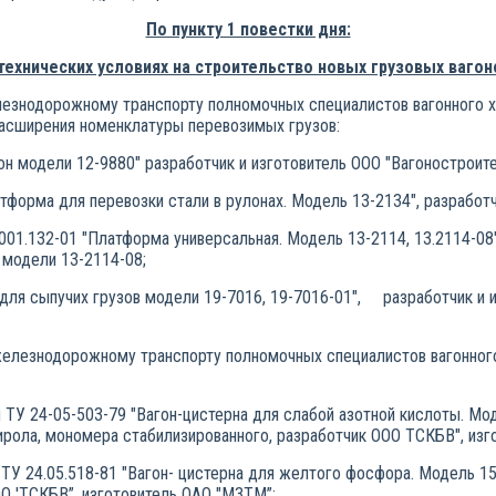
По пункту 1 повестки дня:
технических условиях на строительство новых грузовых вагон
знодорожному транспорту полномочных специалистов вагонного хо
 расширения номенклатуры перевозимых грузов:
 модели 12-9880" разработчик и изготовитель ООО "Вагоностроител
форма для перевозки стали в рулонах. Модель 13-2134", разработчи
01.132-01 "Платформа универсальная. Модель 13-2114, 13.2114-08",
 модели 13-2114-08;
для сыпучих грузов модели 19-7016, 19-7016-01", разработчик и 
езнодорожному транспорту полномочных специалистов вагонного 
ТУ 24-05-503-79 "Вагон-цистерна для слабой азотной кислоты. Мод
стирола, мономера стабилизированного, разработчик ООО ТСКБВ", из
ТУ 24.05.518-81 "Вагон- цистерна для желтого фосфора. Модель 15
О 'ТСКБВ”, изготовитель ОАО "МЗТМ”;