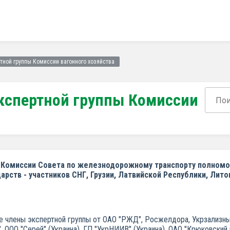
тной группы Комиссии вагонного хозяйства
кспертной группы Комиссии
 Комиссии Совета по железнодорожному транспорту полномо
ств - участников СНГ, Грузии, Латвийской Республики, Лито
тие члены экспертной группы от ОАО "РЖД", Росжелдора, Укрзализ
ООО "Серей" (Украина), ГП "УкрНИИВ" (Украина), ОАО "Крюковский 