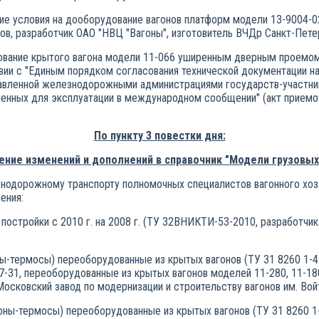
ие условия на дооборудование вагонов платформ модели 13-9004-0
в, разработчик ОАО "НВЦ "Вагоны", изготовитель ВЧДр Санкт-Пете
ование крытого вагона модели 11-066 уширенным дверным проемо
вии с "Единым порядком согласования технической документации н
ставленной железнодорожными администрациями государств-участни
енных для эксплуатации в международном сообщении" (акт приемоч
По пункту 3 повестки дня:
ние изменений и дополнений в справочник "Модели грузовых
знодорожному транспорту полномочных специалистов вагонного хоз
ения:
ла постройки с 2010 г. на 2008 г. (ТУ 32ВНИКТИ-53-2010, разработ
оны-термосы) переоборудованные из крытых вагонов (ТУ 31 8260 1-
7-31, переоборудованные из крытых вагонов моделей 11-280, 11-18
Московский завод по модернизации и строительству вагонов им. Вой
гоны-термосы) переоборудованные из крытых вагонов (ТУ 31 8260 