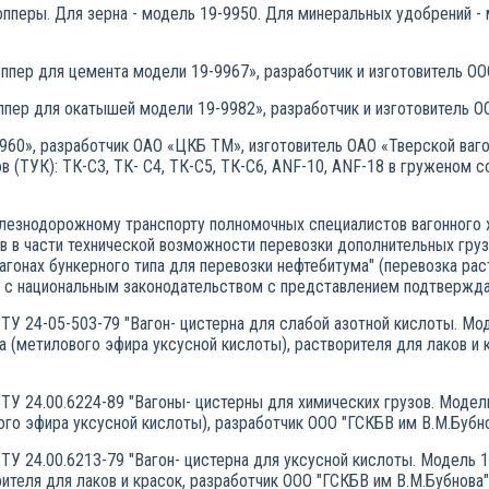
пперы. Для зерна - модель 19-9950. Для минеральных удобрений - 
оппер для цемента модели 19-9967», разработчик и изготовитель О
оппер для окатышей модели 19-9982», разработчик и изготовитель 
9960», разработчик ОАО «ЦКБ ТМ», изготовитель ОАО «Тверской ваг
 (ТУК): ТК-СЗ, ТК- С4, ТК-С5, ТК-С6, ANF-10, ANF-18 в груженом с
езнодорожному транспорту полномочных специалистов вагонного х
ов в части технической возможности перевозки дополнительных гру
 вагонах бункерного типа для перевозки нефтебитума" (перевозка р
 с национальным законодательством с представлением подтвержд
ТУ 24-05-503-79 "Вагон- цистерна для слабой азотной кислоты. Мод
а (метилового эфира уксусной кислоты), растворителя для лаков и 
ТУ 24.00.6224-89 "Вагоны- цистерны для химических грузов. Модел
ого эфира уксусной кислоты), разработчик ООО "ГСКБВ им В.М.Бубно
ТУ 24.00.6213-79 "Вагон- цистерна для уксусной кислоты. Модель 
ителя для лаков и красок, разработчик ООО "ГСКБВ им В.М.Бубнова"