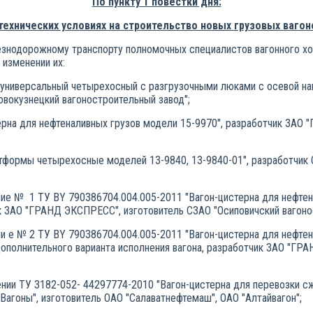
По пункту 1 повестки дня:
технических условиях на строительство новых грузовых вагон
знодорожному транспорту полномочных специалистов вагонного хоз
 изменении их:
 универсальный четырехосный с разгрузочными люками с осевой наг
овокузнецкий вагоностроительный завод";
ерна для нефтеналивных грузов модели 15-9970", разработчик ЗАО
тформы четырехосные моделей 13-9840, 13-9840-01", разработчик 
иие № 1 ТУ BY 790386704.004.005-2011 "Вагон-цистерна для нефтена
ик ЗАО "ГРАНД ЭКСПРЕСС", изготовитель СЗАО "Осиповичский вагоно
и е № 2 ТУ BY 790386704.004.005-2011 "Вагон-цистерна для нефтена
 дополнительного варианта исполнения вагона, разработчик ЗАО "Г
ении ТУ 3182-052- 44297774-2010 "Вагон-цистерна для перевозки с
"Вагоны", изготовитель ОАО "Салаватнефтемаш", ОАО "Алтайвагон";