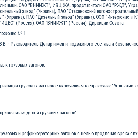
лизныци, ОАО "ВНИИЖТ", ИВЦ ЖА, представители ОАО "РЖД", Укрза
оительный завод" (Украина), ПАО "Стахановский вагоностроительный 
ы" (Украина), ПАО "Дизельный завод" (Украина), ООО "Интерюнис и 
О "ИЦВС" (Россия), ОАО "ВНИИЖТ" (Россия), Дирекции Совета.
иложение № 1.
В.В. - Руководитель Департамента подвижного состава и безопасно
овых грузовых вагонов.
рнизации грузовых вагонов с включением в справочник "Условные 
правочник моделей грузовых вагонов".
 грузовых и рефрижераторных вагонов с целью продления срока сл