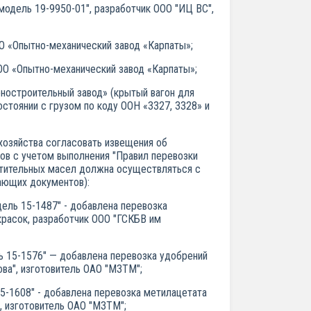
модель 19-9950-01", разработчик ООО "ИЦ ВС",
ОО «Опытно-механический завод «Карпаты»;
ООО «Опытно-механический завод «Карпаты»;
оностроительный завод» (крытый вагон для
остоянии с грузом по коду ООН «3327, 3328» и
озяйства согласовать извещения об
зов с учетом выполнения "Правил перевозки
астительных масел должна осуществляться с
ающих документов):
ель 15-1487" - добавлена перевозка
красок, разработчик ООО "ГСКБВ им
ь 15-1576" — добавлена перевозка удобрений
ва", изготовитель ОАО "МЗТМ";
15-1608" - добавлена перевозка метилацетата
, изготовитель ОАО "МЗТМ";