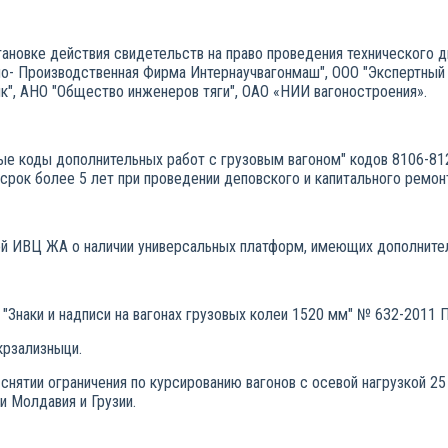
новке действия свидетельств на право проведения технического д
о- Производственная Фирма Интернаучвагонмаш", ООО "Экспертный 
к", АНО "Общество инженеров тяги", ОАО «НИИ вагоностроения».
ые коды дополнительных работ с грузовым вагоном" кодов 8106-81
срок более 5 лет при проведении деповского и капитального ремон
й ИВЦ ЖА о наличии универсальных платформ, имеющих дополнител
 "Знаки и надписи на вагонах грузовых колеи 1520 мм" № 632-2011 
крзализныци.
ятии ограничения по курсированию вагонов с осевой нагрузкой 25 
и Молдавия и Грузии.