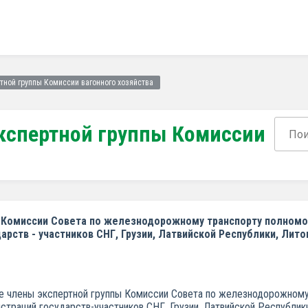
тной группы Комиссии вагонного хозяйства
кспертной группы Комиссии
 Комиссии Совета по железнодорожному транспорту полномо
ств - участников СНГ, Грузии, Латвийской Республики, Лито
тие члены экспертной группы Комиссии Совета по железнодорожном
траций государств-участников СНГ, Грузии, Латвийской Республик