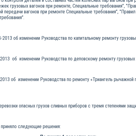
 контроля деталей и составных частей колесных пар вагонов при р
жек грузовых вагонов при ремонте, Специальные требования", "Пр
й передачи вагонов при ремонте Специальные требования", "Прав
альные требования".
013 об изменении Руководства по капитальному ремонту грузовых
013 об изменении Руководства по деповскому ремонту грузовых 
013 об изменении Руководства по ремонту «Триангель рычажной п
перевозки опасных грузов сливных приборов с тремя степенями защ
е приняло следующие решения: