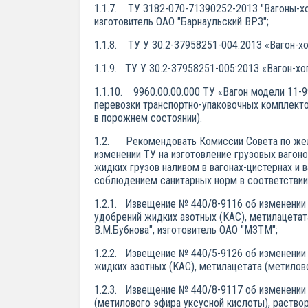
1.1.7. ТУ 3182-070-71390252-2013 "Вагоны-хо
изготовитель ОАО "Барнаульский ВРЗ";
1.1.8. ТУ У 30.2-37958251-004:2013 «Вагон-х
1.1.9. ТУ У 30.2-37958251-005:2013 «Вагон-х
1.1.10. 9960.00.00.000 ТУ «Вагон модели 11-
перевозки транспортно-упаковочных комплектов
в порожнем состоянии).
1.2. Рекомендовать Комиссии Совета по жел
изменении ТУ на изготовление грузовых вагон
жидких грузов наливом в вагонах-цистернах и
соблюдением санитарных норм в соответствии
1.2.1. Извещение № 440/8-9116 об изменении 
удобрений жидких азотных (КАС), метилацетат
В.М.Бубнова", изготовитель ОАО "МЗТМ";
1.2.2. Извещение № 440/5-9126 об изменении 
жидких азотных (КАС), метилацетата (метилов
1.2.3. Извещение № 440/8-9117 об изменении 
(метилового эфира уксусной кислоты), раствор