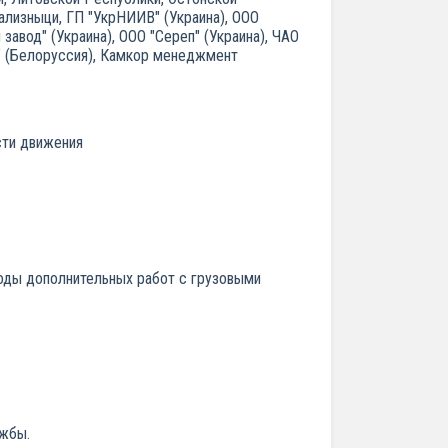
лизныци, ГП "УкрНИИВ" (Украина), ООО
завод" (Украина), ООО "Сереп" (Украина), ЧАО
К" (Белоруссия), Камкор менеджмент
сти движения
коды дополнительных работ с грузовыми
ужбы.