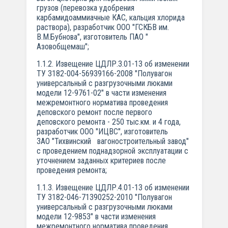
грузов (перевозка удобрения
карбамидоаммиачные КАС, кальция хлорида
раствора), разработчик ООО "ГСКБВ им.
В.М.Бубнова", изготовитель ПАО "
Азовобщемаш";
1.1.2. Извещение ЦДЛР.3.01-13 об изменении
ТУ 3182-004-56939166-2008 "Полувагон
универсальный с разгрузочными люками
модели 12-9761-02" в части изменения
межремонтного норматива проведения
деповского ремонт после первого
деповского ремонта - 250 тыс.км. и 4 года,
разработчик ООО "ИЦВС", изготовитель
ЗАО "Тихвинский вагоностроительный завод"
с проведением поднадзорной эксплуатации с
уточнением заданных критериев после
проведения ремонта;
1.1.3. Извещение ЦДЛР.4.01-13 об изменении
ТУ 3182-046-71390252-2010 "Полувагон
универсальный с разгрузочными люками
модели 12-9853" в части изменения
межремонтного норматива проведения