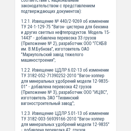
соответствии с национальным
законодательством с представлением
подтверждающих документов):
1.2.1. Извещение № 440/2-9269 об изменении
ТУ 24-1-129-75 "Вагон- цистерна для бензина
и других светлых нефтепродуктов. Модель 15-
1443" - добавлена перевозка 33 грузов
(Приложение № 2), разработчик ООО "ГСКБВ
им. В.М.Бубнова", изготовитель ОАО
"Мариупольский завод тяжелого
машиностроения";
1.2.2. Извещение ЦДЛР.6.02-13 об изменении
ТУ 3182-052-71390252-2010 "Вагон-хоппер
для минеральных удобрений модели 12-9835-
01" - добавлена перевозка 42 грузов
(Приложение № 3), разработчик ООО "ИЦВС",
изготовитель ЗАО "Тихвинский
вагоностроительный завод";
1.2.3. Извещение ЦДЛР.5.01-13 об изменении
ТУ 3182-003-56939166-2010 "Вагон-хоппер
для минеральных удобрений модели 12-9835"
- добавлена перевозка 42 грузов