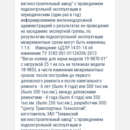
вагоностроительный завод" с проведением
подконтрольной эксплуатации и
периодическим (один раз в год)
информированием железнодорожной
администрацией о результатах ее проведения
на заседаниях экспертной группы, по
результатам подконтрольной эксплуатации
межремонтные сроки могут быть изменены;
1.1.6. Извещение ЦДЛР.14.01-14 об
изменении ТУ 3182-001-01124336-2013
"Вагон-хоппер для зерна модели 19-9870-01"
с нагрузкой 25 т на ось на тележках модели
18-9855, в части изменения межремонтных
сроков: после постройки до первого
деповского ремонта и после капитального
ремонта - 6 лет (было 4 года) или 500 тыс.км.
(было 500 тыс.км.), между деповскими
ремонтами - 4 года (было 4 года) или 350
тыс.км. (было 250 тыс.км.), разработчик ООО
"Центр Транспортных Технологий",
изготовитель ЗАО "Тихвинский
вагоностроительный завод" с проведением
подконтрольной эксплуатации и