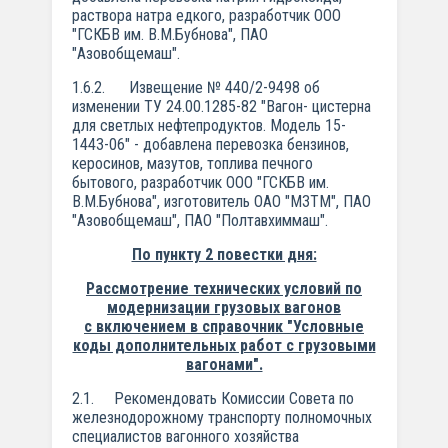
раствора натра едкого, разработчик ООО
"ГСКБВ им. В.М.Бубнова", ПАО
"Азовобщемаш".
1.6.2. Извещение № 440/2-9498 об
изменении ТУ 24.00.1285-82 "Вагон- цистерна
для светлых нефтепродуктов. Модель 15-
1443-06" - добавлена перевозка бензинов,
керосинов, мазутов, топлива печного
бытового, разработчик ООО "ГСКБВ им.
В.М.Бубнова", изготовитель ОАО "МЗТМ", ПАО
"Азовобщемаш", ПАО "Полтавхиммаш".
По пункту 2 повестки дня:
Рассмотрение технических условий по
модернизации грузовых вагонов
с
включением в справочник "Условные
коды дополнительных работ с грузовыми
вагонами".
2.1. Рекомендовать Комиссии Совета по
железнодорожному транспорту полномочных
специалистов вагонного хозяйства