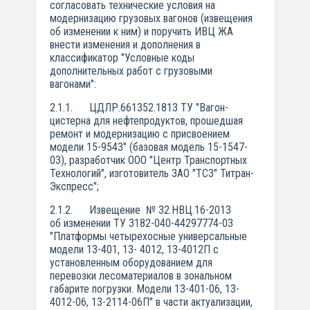
согласовать технические условия на
модернизацию грузовых вагонов (извещения
об изменении к ним) и поручить ИВЦ ЖА
внести изменения и дополнения в
классификатор "Условные коды
дополнительных работ с грузовыми
вагонами":
2.1.1. ЦДЛР.661352.1813 ТУ "Вагон-
цистерна для нефтепродуктов, прошедшая
ремонт и модернизацию с присвоением
модели 15-9543" (базовая модель 15-1547-
03), разработчик ООО "Центр Транспортных
Технологий", изготовитель ЗАО "ТСЗ" Титран-
Экспресс";
2.1.2. Извещение № 32.НВЦ.16-2013
об изменении ТУ 3182-040-44297774-03
"Платформы четырехосные универсальные
модели 13-401, 13- 4012, 13-4012П с
установленным оборудованием для
перевозки лесоматериалов в зональном
габарите погрузки. Модели 13-401-06, 13-
4012-06, 13-2114-06П" в части актуализации,