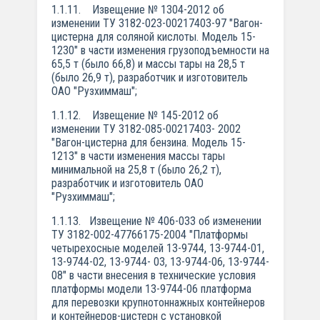
1.1.11. Извещение № 1304-2012 об
изменении ТУ 3182-023-00217403-97 "Вагон-
цистерна для соляной кислоты. Модель 15-
1230" в части изменения грузоподъемности на
65,5 т (было 66,8) и массы тары на 28,5 т
(было 26,9 т), разработчик и изготовитель
ОАО "Рузхиммаш";
1.1.12. Извещение № 145-2012 об
изменении ТУ 3182-085-00217403- 2002
"Вагон-цистерна для бензина. Модель 15-
1213" в части изменения массы тары
минимальной на 25,8 т (было 26,2 т),
разработчик и изготовитель ОАО
"Рузхиммаш";
1.1.13. Извещение № 406-033 об изменении
ТУ 3182-002-47766175-2004 "Платформы
четырехосные моделей 13-9744, 13-9744-01,
13-9744-02, 13-9744- 03, 13-9744-06, 13-9744-
08" в части внесения в технические условия
платформы модели 13-9744-06 платформа
для перевозки крупнотоннажных контейнеров
и контейнеров-цистерн с установкой