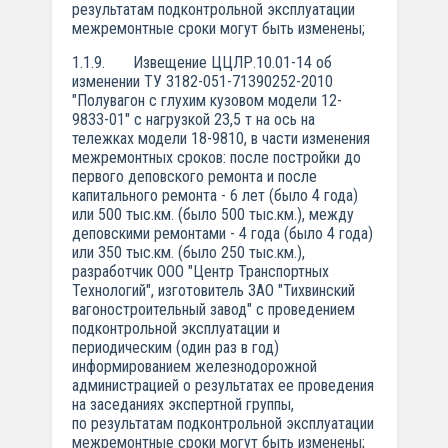
результатам подконтрольной эксплуатации
межремонтные сроки могут быть изменены;
1.1.9. Извещение ЦЦЛР.10.01-14 об
изменении ТУ 3182-051-71390252-2010
"Полувагон с глухим кузовом модели 12-
9833-01" с нагрузкой 23,5 т на ось на
тележках модели 18-9810, в части изменения
межремонтных сроков: после постройки до
первого деповского ремонта и после
капитального ремонта - 6 лет (было 4 года)
или 500 тыс.км. (было 500 тыс.км.), между
деповскими ремонтами - 4 года (было 4 года)
или 350 тыс.км. (было 250 тыс.км.),
разработчик ООО "Центр Транспортных
Технологий", изготовитель ЗАО "Тихвинский
вагоностроительный завод" с проведением
подконтрольной эксплуатации и
периодическим (один раз в год)
информированием железнодорожной
администрацией о результатах ее проведения
на заседаниях экспертной группы,
по результатам подконтрольной эксплуатации
межремонтные сроки могут быть изменены;