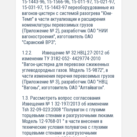
15-1443-96, 15-1566-96, 15-011-97, 15-021-97,
15-031-97, 15-1443-97 переоборудованные из
вагонов-цистерн с системой разогрева "Юни-
Темп" в части актуализации и расширения
номенклатуры перевозимых грузов
(Приложение № 2), разработчик ОАО "НИИ
вагоностроения", изготовитель ОАО
"Саранский ВРЗ";
1.2.2. Извещение № 32.НВЦ.27-2012 об
изменении ТУ 3182-052- 4429774-2010
"Вагон-цистерна для перевозки сжиженных
углеводородных газов. Модель 15-9872", в
части изменения перечня перевозимых грузов
(Приложение № 3), разработчик ОАО "НВЦ
"Вагоны", изготовитель ОАО "Алтайвагон".
1.3. Рассмотреть вопрос согласования
Извещения № 1 32-197/2013 об изменении
Tsh 32-09-023:2008 "Полувагон с глухими
торцевыми стенами и разгрузочными люками.
Модель 12-9768-01 " в части внесения в
технические условия полувагона с глухими
торцевыми стенами и разгрузочными