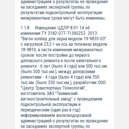
администрацией о результатах ее проведения
на заседаниях экспертной группы, по
результатам подконтрольной эксплуатации
межремонтные сроки могут быть изменены;
1.1.8. Извещение ЦДЛР.8.01-14 об
изменении ТУ 3182-077-71390252- 2013
"Вагон-хоппер для зерна модели 19-9835-03"
с нагрузкой 23,5 т на ось на тележках модели
18-9810, в части изменения межремонтных
сроков: после постройки до первого
деповского ремонта и после капитального
ремонта - 6 лет (было 4 года) или 500 тыс.км.
(было 500 тыс.км.), между деповскими
ремонтами - 4 года (было 4 года) или 350
тыс.км. (было 250 тыс.км.), разработчик ООО
"Центр Транспортных Технологий",
изготовитель ЗАО "Тихвинский
вагоностроительный завод" с проведением
подконтрольной эксплуатации и
периодическим (один раз в год)
информированием железнодорожной
администрацией о результатах ее проведения
на заседаниях экспертной группы, по