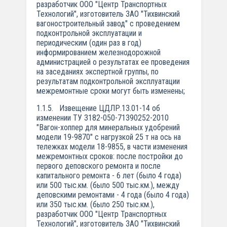
разработчик ООО "Центр Транспортных
Технологий", изготовитель ЗАО "Тихвинский
вагоностроительный завод" с проведением
подконтрольной эксплуатации и
периодическим (один раз в год)
информированием железнодорожной
администрацией о результатах ее проведения
на заседаниях экспертной группы, по
результатам подконтрольной эксплуатации
межремонтные сроки могут быть изменены;
1.1.5. Извещение ЦДЛР.13.01-14 об
изменении ТУ 3182-050-71390252-2010
"Вагон-хоппер для минеральных удобрений
модели 19-9870" с нагрузкой 25 т на ось на
тележках модели 18-9855, в части изменения
межремонтных сроков: после постройки до
первого деповского ремонта и после
капитального ремонта - 6 лет (было 4 года)
или 500 тыс.км. (было 500 тыс.км.), между
деповскими ремонтами - 4 года (было 4 года)
или 350 тыс.км. (было 250 тыс.км.),
разработчик ООО "Центр Транспортных
Технологий", изготовитель ЗАО "Тихвинский