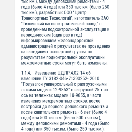
тыс.км.), между деповскими ремонтами - 4
года (было 4 года) или 350 тыс.км. (было 250
тыс.км.), разработчик ООО "Центр
Транспортных Технологий", изготовитель ЗАО
"Тихвинский вагоностроительный завод" с
проведением подконтрольной эксплуатации и
периодическим (один раз в год)
информированием железнодорожной
администрацией о результатах ее проведения
на заседаниях экспертной группы, по
результатам подконтрольной эксплуатации
межремонтные сроки могут быть изменены;
1.1.4. Извещение ЦДЛР.4.02-14 об
изменении ТУ 3182-046-71390252- 2010
"Полувагон универсальный с разгрузочными
люками модели 12-9853" с нагрузкой 25 т на
ось на тележках модели 18-9855, в части
изменения межремонтных сроков: после
постройки до первого деповского ремонта и
после капитального ремонта - 6 лет (было 4
года) или 500 тыс.км. (было 500 тыс.км.),
между деповскими ремонтами - 4 года (было
4 года) или 350 тыс.км. (было 250 тыс.км.),