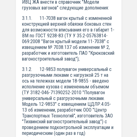
ИВЦ ЖА внести в справочник "Модели
грузовых вагонов" следующие дополнения:
3.1.1. 11-7038 вагон крытый с измененной
конструкцией верхней обвязки боковых стен
для возможности вписывания его в габарит 1-
ВМ по ГОСТ 9238-83 (ТУ У 35.2-05763814-
069:2008 "Вагон крытый модели 11-7038" с
извещением № 7038.137 об изменении № 2,
разработчик и изготовитель ПАО "Крюковский
вагоностроительный завод");
3.1.2. 12-9853 полувагон универсальный с
разгрузочными люками с нагрузкой 25 т на
ось на тележках модели 18-9855 - введено
исполнение кузова с измененным объемом
(ТУ 3182-046-71390252-2010 "Полувагон
универсальный с разгрузочными люками.
Модель 12-9853" с извещением ЦДЛР.4.05-
13 об изменении, разработчик ООО "Центр
Транспортных Технологий", изготовитель ЗАО
"Тихвинский вагоностроительный завод") с
проведением подконтрольной эксплуатации и
периодическим (один раз в год)