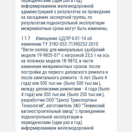
периодическим (один раз в год)
информированием железнодорожной
администрацией о результатах ее проведения
на заседаниях экспертной группы, по
результатам подконтрольной эксплуатации
межремонтные сроки могут быть изменены;
1.1.7. Извещение ЦДЛР.6.01-14 об
изменении ТУ 3182-052-71390252-2010
"Вагон-хоппер для минеральных удобрений
модели 19-9835-01" с нагрузкой 23,5 т на ось
на тележках модели 18-9810, в части
изменения межремонтных сроков: после
постройки до первого деповского ремонта и
после капитального ремонта - 6 лет (было 4
года) или 500 тыс.км. (было 500 тыс.км.),
между деповскими ремонтами - 4 года (было
4 года) или 350 тыс.км. (было 250 тыс.км.),
разработчик ООО "Центр Транспортных
Технологий", изготовитель ЗАО "Тихвинский
вагоностроительный завод" с проведением
подконтрольной эксплуатации и
периодическим (один раз в год)
информированием железнодорожной