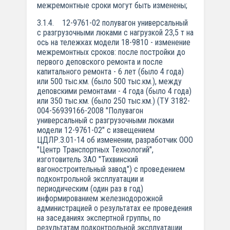
межремонтные сроки могут быть изменены;
3.1.4. 12-9761-02 полувагон универсальный
с разгрузочными люками с нагрузкой 23,5 т на
ось на тележках модели 18-9810 - изменение
межремонтных сроков: после постройки до
первого деповского ремонта и после
капитального ремонта - 6 лет (было 4 года)
или 500 тыс.км. (было 500 тыс.км.), между
деповскими ремонтами - 4 года (было 4 года)
или 350 тыс.км. (было 250 тыс.км.) (ТУ 3182-
004-56939166-2008 "Полувагон
универсальный с разгрузочными люками
модели 12-9761-02" с извещением
ЦДЛР.3.01-14 об изменении, разработчик ООО
"Центр Транспортных Технологий",
изготовитель ЗАО "Тихвинский
вагоностроительный завод") с проведением
подконтрольной эксплуатации и
периодическим (один раз в год)
информированием железнодорожной
администрацией о результатах ее проведения
на заседаниях экспертной группы, по
результатам подконтрольной эксплуатации