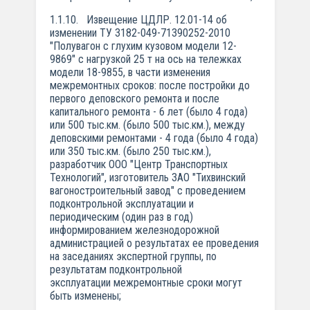
1.1.10. Извещение ЦДЛР. 12.01-14 об
изменении ТУ 3182-049-71390252-2010
"Полувагон с глухим кузовом модели 12-
9869" с нагрузкой 25 т на ось на тележках
модели 18-9855, в части изменения
межремонтных сроков: после постройки до
первого деповского ремонта и после
капитального ремонта - 6 лет (было 4 года)
или 500 тыс.км. (было 500 тыс.км.), между
деповскими ремонтами - 4 года (было 4 года)
или 350 тыс.км. (было 250 тыс.км.),
разработчик ООО "Центр Транспортных
Технологий", изготовитель ЗАО "Тихвинский
вагоностроительный завод" с проведением
подконтрольной эксплуатации и
периодическим (один раз в год)
информированием железнодорожной
администрацией о результатах ее проведения
на заседаниях экспертной группы, по
результатам подконтрольной
эксплуатации межремонтные сроки могут
быть изменены;