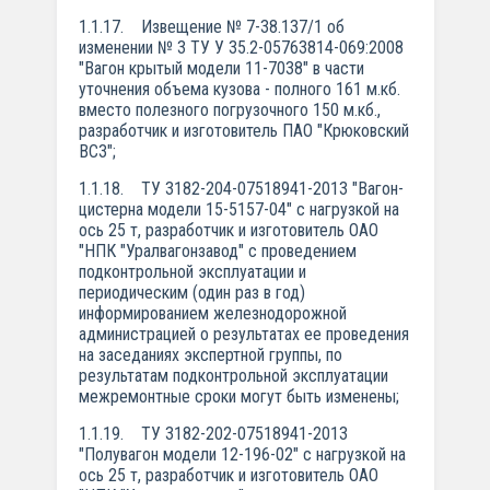
1.1.17. Извещение № 7-38.137/1 об
изменении № 3 ТУ У 35.2-05763814-069:2008
"Вагон крытый модели 11-7038" в части
уточнения объема кузова - полного 161 м.кб.
вместо полезного погрузочного 150 м.кб.,
разработчик и изготовитель ПАО "Крюковский
ВСЗ";
1.1.18. ТУ 3182-204-07518941-2013 "Вагон-
цистерна модели 15-5157-04" с нагрузкой на
ось 25 т, разработчик и изготовитель ОАО
"НПК "Уралвагонзавод" с проведением
подконтрольной эксплуатации и
периодическим (один раз в год)
информированием железнодорожной
администрацией о результатах ее проведения
на заседаниях экспертной группы, по
результатам подконтрольной эксплуатации
межремонтные сроки могут быть изменены;
1.1.19. ТУ 3182-202-07518941-2013
"Полувагон модели 12-196-02" с нагрузкой на
ось 25 т, разработчик и изготовитель ОАО