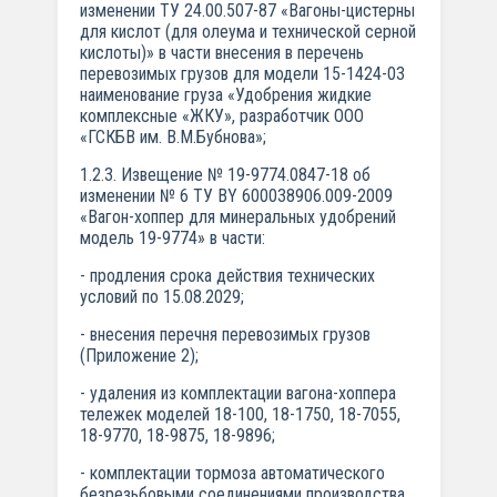
изменении ТУ 24.00.507-87 «Вагоны-цистерны
для кислот (для олеума и технической серной
кислоты)» в части внесения в перечень
перевозимых грузов для модели 15-1424-03
наименование груза «Удобрения жидкие
комплексные «ЖКУ», разработчик ООО
«ГСКБВ им. В.М.Бубнова»;
1.2.3. Извещение № 19-9774.0847-18 об
изменении № 6 ТУ BY 600038906.009-2009
«Вагон-хоппер для минеральных удобрений
модель 19-9774» в части:
- продления срока действия технических
условий по 15.08.2029;
- внесения перечня перевозимых грузов
(Приложение 2);
- удаления из комплектации вагона-хоппера
тележек моделей 18-100, 18-1750, 18-7055,
18-9770, 18-9875, 18-9896;
- комплектации тормоза автоматического
безрезьбовыми соединениями производства