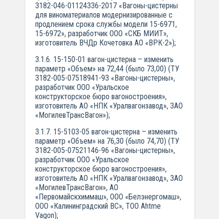
3182-046-01124336-2017 «Вагоны-цистерны
для виноматериалов модернизированные с
продлением срока службы модели 15-6971,
15-6972», разработчик ООО «СКБ МИИТ»,
изготовитель ВЧДр Кочетовка АО «ВРК-2»);
3.1.6. 15-150-01 вагон-цистерна – изменить
параметр «Объем» на 72,44 (было 73,00) (ТУ
3182-005-07518941-93 «Вагоны-цистерны»,
разработчик ООО «Уральское
конструкторское бюро вагоностроения»,
изготовитель АО «НПК «Уралвагонзавод», ЗАО
«МогилевТрансВагон»);
3.1.7. 15-5103-05 вагон-цистерна – изменить
параметр «Объем» на 76,30 (было 74,70) (ТУ
3182-005-07521146-96 «Вагоны-цистерны»,
разработчик ООО «Уральское
конструкторское бюро вагоностроения»,
изготовитель АО «НПК «Уралвагонзавод», ЗАО
«МогилевТрансВагон», АО
«Первомайскхиммаш», ООО «Белэнергомаш»,
ООО «Калининградский ВС», ТОО Ahtme
Vagon);