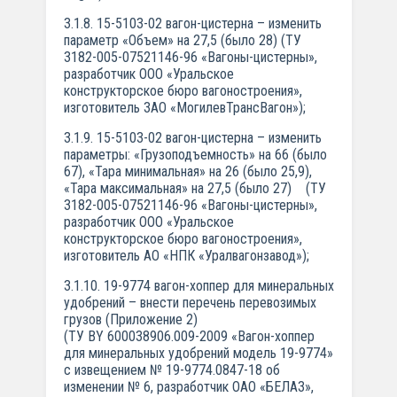
3.1.8. 15-5103-02 вагон-цистерна – изменить
параметр «Объем» на 27,5 (было 28) (ТУ
3182-005-07521146-96 «Вагоны-цистерны»,
разработчик ООО «Уральское
конструкторское бюро вагоностроения»,
изготовитель ЗАО «МогилевТрансВагон»);
3.1.9. 15-5103-02 вагон-цистерна – изменить
параметры: «Грузоподъемность» на 66 (было
67), «Тара минимальная» на 26 (было 25,9),
«Тара максимальная» на 27,5 (было 27) (ТУ
3182-005-07521146-96 «Вагоны-цистерны»,
разработчик ООО «Уральское
конструкторское бюро вагоностроения»,
изготовитель АО «НПК «Уралвагонзавод»);
3.1.10. 19-9774 вагон-хоппер для минеральных
удобрений – внести перечень перевозимых
грузов (Приложение 2)
(ТУ BY 600038906.009-2009 «Вагон-хоппер
для минеральных удобрений модель 19-9774»
с извещением № 19-9774.0847-18 об
изменении № 6, разработчик ОАО «БЕЛАЗ»,