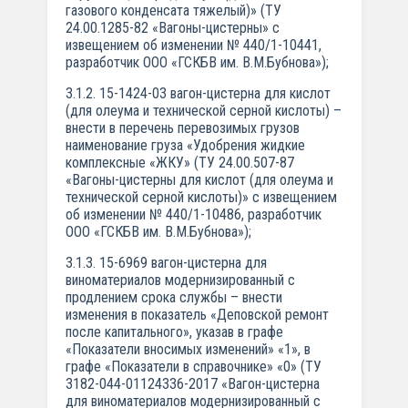
газового конденсата тяжелый)» (ТУ
24.00.1285-82 «Вагоны-цистерны» с
извещением об изменении № 440/1-10441,
разработчик ООО «ГСКБВ им. В.М.Бубнова»);
3.1.2. 15-1424-03 вагон-цистерна для кислот
(для олеума и технической серной кислоты) –
внести в перечень перевозимых грузов
наименование груза «Удобрения жидкие
комплексные «ЖКУ» (ТУ 24.00.507-87
«Вагоны-цистерны для кислот (для олеума и
технической серной кислоты)» с извещением
об изменении № 440/1-10486, разработчик
ООО «ГСКБВ им. В.М.Бубнова»);
3.1.3. 15-6969 вагон-цистерна для
виноматериалов модернизированный с
продлением срока службы – внести
изменения в показатель «Деповской ремонт
после капитального», указав в графе
«Показатели вносимых изменений» «1», в
графе «Показатели в справочнике» «0» (ТУ
3182-044-01124336-2017 «Вагон-цистерна
для виноматериалов модернизированный с