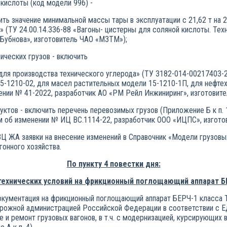
кислоты (код модели 996) -
ить значение минимальной массы тары в эксплуатации с 21,62 т на 2
» (ТУ 24.00.14.336-88 «Вагоны- цистерны для соляной кислоты. Те
 Бубнова», изготовитель ЧАО «МЗТМ»);
мических грузов - включить
для производства технического углерода» (ТУ 3182-014-00217403-2
15-1210-02, для масел растительных модели 15-1210-1П, для нефте
ении № 41-2022, разработчик АО «РМ Рейл Инжиниринг», изготовит
дуктов - включить перечень перевозимых грузов (Приложение Б к п. 
 об изменении № ИЦ ВС.1114-22, разработчик ООО «ИЦПС», изготов
 ЖА заявки на внесение изменений в Справочник «Модели грузовых 
гонного хозяйства.
По пункту 4 повестки дня:
технических условий на фрикционный
поглощающий аппарат БЕ
окументация на фрикционный поглощающий аппарат БЕРЧ-1 класса Т
ожной администрацией Российской Федерации в соответствии с Е
е и ремонт грузовых вагонов, в т.ч. с модернизацией, курсирующих