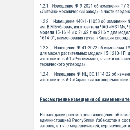
1.2.1 Извещение № 9-2021 об изменении ТУ 31
«Литейно-механический завод», в части введен
1.2.2 Извещение 440/1-11053 об изменении № 
им. В.М.Бубнова», изготовители ЧАО «МЗТМ», Ч
модели 15-1614 и с 21,62 т на 21,6 т для моде
1614-01, наименования груза: «Кальция хлорида
1.2.3. Извещение № 41-2022 об изменении ТУ 
для масел растительных модели 15-1210-1П, д
изготовитель АО «Рузхиммаш», в части включе
технического углерода»;
1.2.4. Извещение № ИЦ ВС.1114-22 об изменен
изготовитель АО «Саранский вагоноремонтный з
Рассмотрение извещения об изменении тех
На заседании рассмотрено извещение об изме
администрацией Республики Узбекистан в соот
вагонов, в т.ч. с модернизацией, курсирующих 