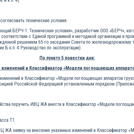
А к п. 4).
согласовать технические условия:
щий БЕРЧ-1. Технические условия», разработчик ООО «БЕРЧ», изго
 соответствии с Единой программой и методикой организации и про
ержденной решением 65-го заседания Совета по железнодорожному т
е Б к п. 4 Руководство по эксплуатации).
По пункту 5 повестки дня:
е изменений в Классификатор «Модели
поглощающих аппаратов
 изменений в Классификатор «Модели поглощающих аппаратов грузо
цией Российской Федерацией установленным порядком (Приложени
йства поручить ИВЦ ЖА внести в Классификатор «Модели поглощаю
асса Т1.
Ц ЖА заявку на внесение указанных изменений в Классификатор «