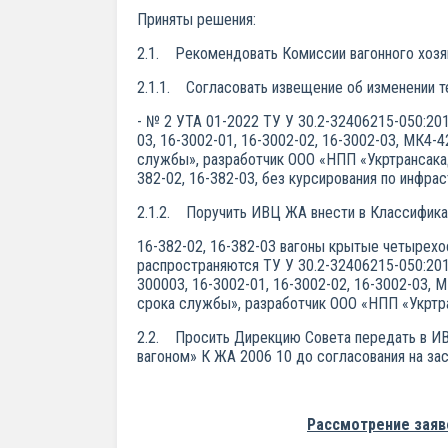
Приняты решения:
2.1. Рекомендовать Комиссии вагонного хозя
2.1.1. Согласовать извещение об изменении т
- № 2 УТА 01-2022 ТУ У 30.2-32406215-050:2
03, 16-3002-01, 16-3002-02, 16-3002-03, МК4-
службы», разработчик ООО «НПП «Укртрансакад
382-02, 16-382-03, без курсирования по инф
2.1.2. Поручить ИВЦ ЖА внести в Классифика
16-382-02, 16-382-03 вагоны крытые четырех
распространяются ТУ У 30.2-32406215-050:20
3000­03, 16-3002-01, 16-3002-02, 16-3002-03,
срока службы», разработчик ООО «НПП «Укртр
2.2. Просить Дирекцию Совета передать в ИВ
вагоном» К ЖА 2006 10 до согласования на зас
Рассмотрение заяв