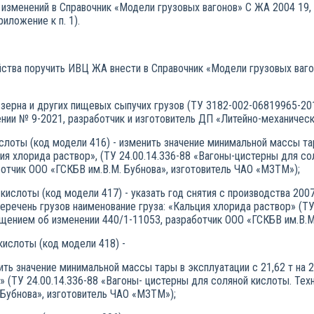
е изменений в Справочник «Модели грузовых вагонов» С ЖА 2004 1
ложение к п. 1).
йства поручить ИВЦ ЖА внести в Справочник «Модели грузовых ваг
 зерна и других пищевых сыпучих грузов (ТУ 3182-002-06819965-20
нии № 9-2021, разработчик и изготовитель ДП «Литейно-механическ
лоты (код модели 416) - изменить значение минимальной массы тары
ция хлорида раствор», (ТУ 24.00.14.336-88 «Вагоны-цистерны для со
отчик ООО «ГСКБВ им.В.М. Бубнова», изготовитель ЧАО «МЗТМ»);
кислоты (код модели 417) - указать год снятия с производства 20
в перечень грузов наименование груза: «Кальция хлорида раствор» (Т
ещением об изменении 440/1-11053, разработчик ООО «ГСКБВ им.В.М
кислоты (код модели 418) -
ить значение минимальной массы тары в эксплуатации с 21,62 т на 2
» (ТУ 24.00.14.336-88 «Вагоны- цистерны для соляной кислоты. Те
 Бубнова», изготовитель ЧАО «МЗТМ»);