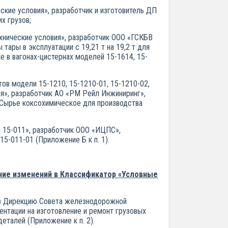
кие условия», разработчик и изготовитель ДП
х грузов;
хнические условия», разработчик ООО «ГСКБВ
ары в эксплуатации с 19,21 т на 19,2 т для
ке в вагонах-цистернах моделей 15-1614, 15-
ов модели 15-1210, 15-1210-01, 15-1210-02,
я», разработчик АО «РМ Рейл Инжиниринг»,
 «Сырье коксохимическое для производства
 15-011», разработчик ООО «ИЦПС»,
5-011-01 (Приложение Б к п. 1).
ение изменений в Классификатор «Условные
е в Дирекцию Совета железнодорожной
нтации на изготовление и ремонт грузовых
еталей (Приложение к п. 2).