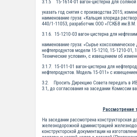
3.1.5 15-1614-01 вагон-цистерна для соляной 
указать год снятия с производства 2015; измен
наименование груза: «Кальция хлорида раствор
440/1-11053, разработчик ООО «ГСКБВ им.В.М.
3.1.6. 15-1210-03 вагон-цистерна для нефтехи
наименование груза: «Сырье коксохимическое 
нефтепродуктов модели 15-1210, 15-1210-01, 
Технические условия», с извещением об измен
3.1.7. 15-011-01 вагон-цистерна для нефтепро
нефтепродуктов. Модель 15-011» с извещением
3.2. Просить Дирекцию Совета передать в ИВЦ
3.1, до согласования на заседании Комиссии ва
Рассмотрение 
На заседании рассмотрена конструкторская д
железнодорожной администрацией железнодор
конструкторской документации на изготовлени