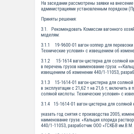
На заседании рассмотрены заявки на внесени
администрациями установленным порядком (При
Приняты решения:
3.1. Рекомендовать Комиссии вагонного хозя
моделям:
3.1.1 19-9600-01 вагон-хоппер для перевозки
Технические условия» с извещением об измене
3.1.2 15-1614 вагон-цистерна для соляной кис
в перечень грузов наименование груза: ««Каль
извещением об изменении 440/1-11053, разраб
3.1.3 15-1614-01 вагон-цистерна для соляной 
в эксплуатации с 21,62 т на 21,6 т; включить 
соляной кислоты. Технические условия» с изв
3.1.4 15-1614-01 вагон-цистерна для соляной 
указать год снятия с производства 2005; измен
наименование груза: «Кальция хлорида раствор
440/1-11053, разработчик ООО «ГСКБВ им.В.М.