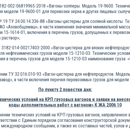
82-002-06819965-2018 «Вагоны-хопперы. Модель 19-9600. Техничес
ия модели 19-9600-01 для перевозки зерна и других пищевых сыпучи
19 ТУ 24.00.14.336-88 «Вагоны-цистерны для соляной кислоты. Те
АО «Азовобщемаш», в части изменения значения минимальной массы т
ли 15-1614-01; включения в перечень грузов, допущенных к перевоз
 раствор»;
3182-014-00217403-2000 «Вагон-цистерна для вязких нефтепродукт
ля нефтехимических грузов модели 15-1210-03. Технические услови
ния в перечень грузов для модели 15-1210-03 наименование груза:
ии ТУ 32.016.010-93 «Вагон-цистерна для нефтепродуктов. Модель
авод», в части включения перечня перевозимых грузов для модели 1
По пункту 2 повестки дня:
нических условий на КРП грузовых вагонов и заявки на внес
коды дополнительных работ с вагоном» К ЖА 2006 10
нении технических условий на КРП грузовых вагонов, направленно
ветствии с Единым порядком согласования конструкторской докуме
в международном сообщении, а также их составных частей, узлов и д