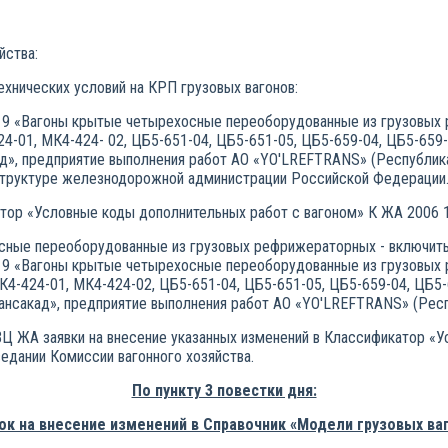
йства:
ехнических условий на КРП грузовых вагонов:
019 «Вагоны крытые четырехосные переоборудованные из грузовых 
424-01, МК4-424- 02, ЦБ5-651-04, ЦБ5-651-05, ЦБ5-659-04, ЦБ5-659
», предприятие выполнения работ АО «YO'LREFTRANS» (Республика 
раструктуре железнодорожной администрации Российской Федерации
тор «Условные коды дополнительных работ с вагоном» К ЖА 2006 
осные переоборудованные из грузовых рефрижераторных - включить
19 «Вагоны крытые четырехосные переоборудованные из грузовых 
 МК4-424-01, МК4-424-02, ЦБ5-651-04, ЦБ5-651-05, ЦБ5-659-04, ЦБ5
ансакад», предприятие выполнения работ АО «YO'LREFTRANS» (Респ
Ц ЖА заявки на внесение указанных изменений в Классификатор «У
едании Комиссии вагонного хозяйства.
По пункту 3 повестки дня:
ок на внесение изменений в Справочник «Модели грузовых ваг