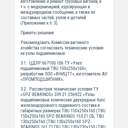
изготовление и ремонт грузовых вагонов, в
т.ч. с модернизацией, курсирующих в
международном сообщении, а также их
составных частей, узлов и деталей
(Приложение к п. 3).
Приняты решения:
Рекомендовать Комиссии вагонного
хозяйства согласовать технические условия
на узлы подшипниковые:
3.1. ЦДЛР.667100.106 ТУ «Узел
подшипниковый TBU 150х250х160»,
разработчик ООО «ВНИЦТТ», изготовитель АО
«ПРОМПОДШИПНИК»;
3.2. Рассмотрев технические условия ТУ
«SPZ-BEARINGS» 339.21-2569­22 «Узлы
подшипниковые конические двухрядные букс
железнодорожного подвижного состава в
габаритных размерах TBU 150x250x160 (TBU
150x250x160 SPZ-BEARINGS 153.21.СБ, TBU
130x250x160 (TBU 130x250x160 SPZ-
BEARINGS 161.21.СБ) TBU 130x230x150 (TBU