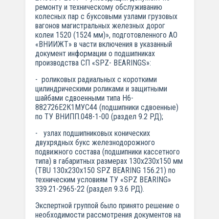
ремонту и техническому обслуживанию
колесных пар с буксовыми узлами грузовых
вагонов магистральных железных дорог
колеи 1520 (1524 мм)», подготовленного АО
«ВНИИЖТ» в части включения в указанный
документ информации о подшипниках
производства СП «SPZ- BEARINGS»:
- роликовых радиальных с короткими
цилиндрическими роликами и защитными
шайбами сдвоенными типа Н6-
882726Е2К1МУС44 (подшипники сдвоенные)
по ТУ ВНИПП.048-1-00 (раздел 9.2 РД);
- узлах подшипниковых конических
двухрядных букс железнодорожного
подвижного состава (подшипники кассетного
типа) в габаритных размерах 130х230х150 мм
(TBU 130х230х150 SPZ BEARING 156.21) по
техническим условиям ТУ «SPZ BEARING»
339.21-2965-22 (раздел 9.3.6 РД).
Экспертной группой было принято решение о
необходимости рассмотрения документов на