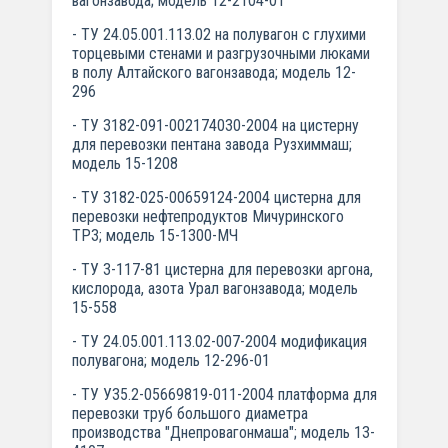
вагонзавода; модель 12-2104-01
- ТУ 24.05.001.113.02 на полувагон с глухими
торцевыми стенами и разгрузочными люками
в полу Алтайского вагонзавода; модель 12-
296
- ТУ 3182-091-002174030-2004 на цистерну
для перевозки пентана завода Рузхиммаш;
модель 15-1208
- ТУ 3182-025-00659124-2004 цистерна для
перевозки нефтепродуктов Мичуринского
ТРЗ; модель 15-1300-МЧ
- ТУ 3-117-81 цистерна для перевозки аргона,
кислорода, азота Урал вагонзавода; модель
15-558
- ТУ 24.05.001.113.02-007-2004 модификация
полувагона; модель 12-296-01
- ТУ У35.2-05669819-011-2004 платформа для
перевозки труб большого диаметра
производства "Днепровагонмаша"; модель 13-