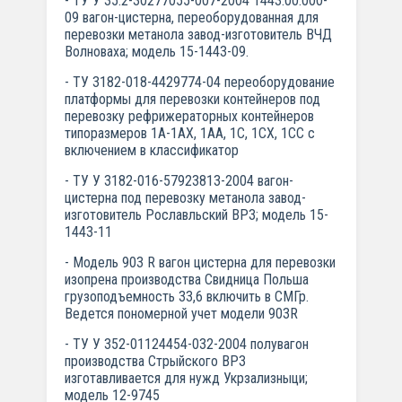
- ТУ У 35.2-30277055-007-2004 1443.00.000-
09 вагон-цистерна, переоборудованная для
перевозки метанола завод-изготовитель ВЧД
Волноваха; модель 15-1443-09.
- ТУ 3182-018-4429774-04 переоборудование
платформы для перевозки контейнеров под
перевозку рефрижераторных контейнеров
типоразмеров 1А-1АХ, 1АА, 1С, 1СХ, 1СС с
включением в классификатор
- ТУ У 3182-016-57923813-2004 вагон-
цистерна под перевозку метанола завод-
изготовитель Рославльский ВРЗ; модель 15-
1443-11
- Модель 903 R вагон цистерна для перевозки
изопрена производства Свидница Польша
грузоподъемность 33,6 включить в СМГр.
Ведется пономерной учет модели 903R
- ТУ У 352-01124454-032-2004 полувагон
производства Стрыйского ВРЗ
изготавливается для нужд Укрзализныци;
модель 12-9745