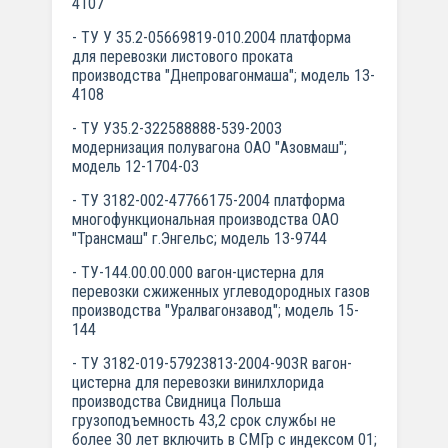
4107
- ТУ У 35.2-05669819-010.2004 платформа
для перевозки листового проката
производства "Днепровагонмаша"; модель 13-
4108
- ТУ У35.2-322588888-539-2003
модернизация полувагона ОАО "Азовмаш";
модель 12-1704-03
- ТУ 3182-002-47766175-2004 платформа
многофункциональная производства ОАО
"Трансмаш" г.Энгельс; модель 13-9744
- ТУ-144.00.00.000 вагон-цистерна для
перевозки сжиженных углеводородных газов
производства "Уралвагонзавод"; модель 15-
144
- ТУ 3182-019-57923813-2004-903R вагон-
цистерна для перевозки винилхлорида
производства Свидница Польша
грузоподъемность 43,2 срок службы не
более 30 лет включить в СМГр с индексом 01;