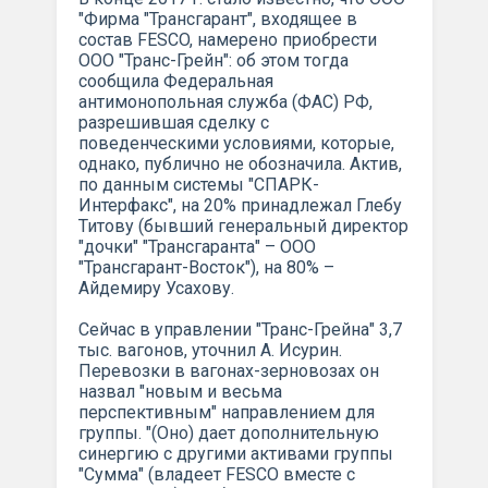
"Фирма "Трансгарант", входящее в
состав FESCO, намерено приобрести
ООО "Транс-Грейн": об этом тогда
сообщила Федеральная
антимонопольная служба (ФАС) РФ,
разрешившая сделку с
поведенческими условиями, которые,
однако, публично не обозначила. Актив,
по данным системы "СПАРК-
Интерфакс", на 20% принадлежал Глебу
Титову (бывший генеральный директор
"дочки" "Трансгаранта" – ООО
"Трансгарант-Восток"), на 80% –
Айдемиру Усахову.
Сейчас в управлении "Транс-Грейна" 3,7
тыс. вагонов, уточнил А. Исурин.
Перевозки в вагонах-зерновозах он
назвал "новым и весьма
перспективным" направлением для
группы. "(Оно) дает дополнительную
синергию с другими активами группы
"Сумма" (владеет FESCO вместе с