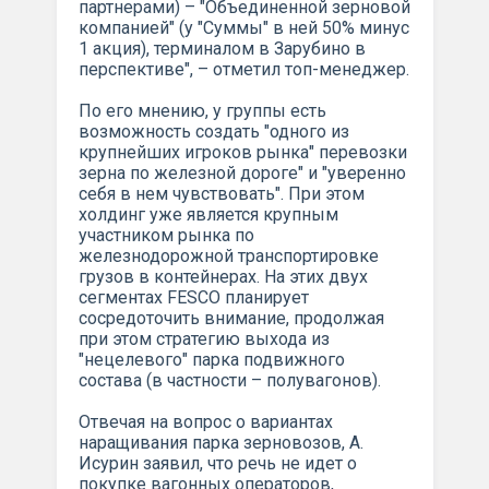
партнерами) – "Объединенной зерновой
компанией" (у "Суммы" в ней 50% минус
1 акция), терминалом в Зарубино в
перспективе", – отметил топ-менеджер.
По его мнению, у группы есть
возможность создать "одного из
крупнейших игроков рынка" перевозки
зерна по железной дороге" и "уверенно
себя в нем чувствовать". При этом
холдинг уже является крупным
участником рынка по
железнодорожной транспортировке
грузов в контейнерах. На этих двух
сегментах FESCO планирует
сосредоточить внимание, продолжая
при этом стратегию выхода из
"нецелевого" парка подвижного
состава (в частности – полувагонов).
Отвечая на вопрос о вариантах
наращивания парка зерновозов, А.
Исурин заявил, что речь не идет о
покупке вагонных операторов,