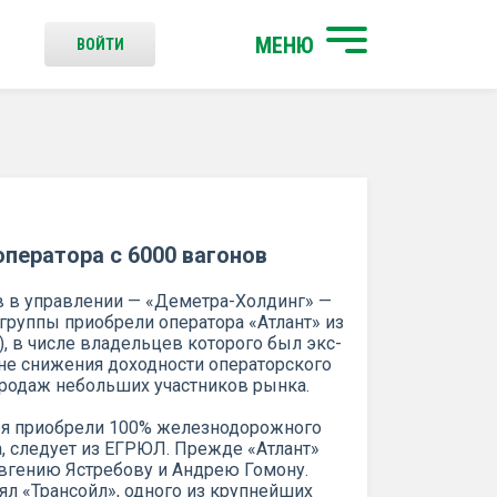
МЕНЮ
ВОЙТИ
ператора с 6000 вагонов
ов в управлении — «Деметра-Холдинг» —
группы приобрели оператора «Атлант» из
), в числе владельцев которого был экс-
оне снижения доходности операторского
продаж небольших участников рынка.
ря приобрели 100% железнодорожного
а, следует из ЕГРЮЛ. Прежде «Атлант»
вгению Ястребову и Андрею Гомону.
ял «Трансойл», одного из крупнейших