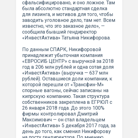
сфальсифицировано, и оно ложное. Там
была абсолютно стандартная сделка
для лизинга, и мотивов для того, чтобы
заводить уголовное дело, там нет. Всем
известно, что это заказное дело», —
сообщила бывший гендиректор
«ИнвестАктива» Татьяна Никифорова.
По данным СПАРК, Никифоровой
принадлежит убыточная компания
«ЕВРОСИБ ЦЕНТР» с выручкой за 2018
год в 206 млн рублей и одна сотая доля
«ИнвестАктива» (выручка — 637 млн
рублей). Оставшиеся доли компании, к
которой перешли от «Трансфин-М»
спорные вагоны, сейчас записаны на
кипрскую компанию. Такая структура
собственников закреплена в ЕГРЮЛ с
26 января 2018 года. До этого 100%
фирмы контролировал Дмитрий
Максимович — он стал владельцем
«ИнвестАктива» 5 декабря 2017 года, за
день до того, как сменил Никифорову
на посту гендиректора. По мнению