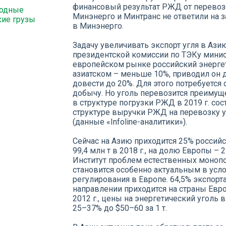
финансовый результат РЖД от перевозок
одные
Минэнерго и Минтранс не ответили на
кие грузы
в Минэнерго.
Задачу увеличивать экспорт угля в Азию
президентской комиссии по ТЭКу минис
европейском рынке российский энергет
азиатском – меньше 10%, приводил он д
довести до 20%. Для этого потребуется 
добычу. Но уголь перевозится преимущ
в структуре погрузки РЖД в 2019 г. сос
структуре выручки РЖД на перевозку уг
(данные «Infoline-аналитики»).
Сейчас на Азию приходится 25% российс
99,4 млн т в 2018 г., на долю Европы – 
Институт проблем естественных монопо
становится особенно актуальным в усл
регулирования в Европе. 64,5% экспорт
направлении приходится на страны Евро
2012 г., цены на энергетический уголь в
25–37% до $50–60 за 1 т.