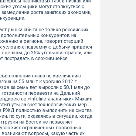
за выбросы парниковых газов низкая или
ийские угольщики могут столкнуться с
 замедление роста азиатских экономик,
онкуренции.
ает рынка сбыта не только российских
 дополнительных конкурентов на
ожению в регионе, говорит старший
х условиях подземную добычу придется
о оценкам, до 25% угольной отрасли, или
жет пострадать в сложившейся
еревыполнении плана по увеличению
она на 55 млн т к уровню 2012 г.
зов за семь лет выросли с 58,1 млн до
а о готовности перевезти на Дальний
гендиректор «Infoline-аналитики» Михаил
стигнуты за счет технологических мер.
а РЖД полностью выполнить не смогла,
и, по сути, оказались в ситуации, когда
отгрузки на Восток не позволяет
В условиях ограниченных провозных
 возникают вопросы, какую часть их