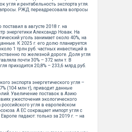
 угля и рентабельность экспорта угля.
 запросы. РЖД переадресовала вопросы
 поставил в августе 2018 г. на
тр энергетики Александр Новак. На
ический уголь занимает около 40%, на
анные. К 2025 г. его долю планируется
около 1 трлн руб. частных инвестиций в
ественно по железной дороге. Доля угля
тавляла почти 30% – 372 млн т. В
ля приходится 20,8% – 233,6 млрд руб.
кого экспорта энергетического угля –
27% (104 млн т), приводит данные
лий. Увеличение поставок в Азию
овиях ужесточения экологического
а российского угля в европейском
союза. А ЕС сокращает импорт угля с
 Европе падают: только за 2019 г. – на