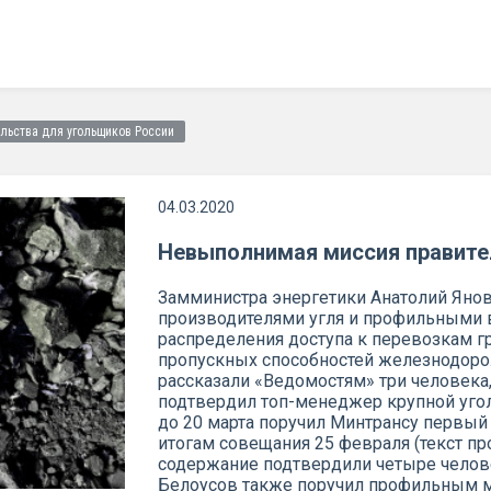
льства для угольщиков России
04.03.2020
Невыполнимая миссия правите
Замминистра энергетики Анатолий Янов
производителями угля и профильными
распределения доступа к перевозкам г
пропускных способностей железнодоро
рассказали «Ведомостям» три человека,
подтвердил топ-менеджер крупной угол
до 20 марта поручил Минтрансу первый
итогам совещания 25 февраля (текст про
содержание подтвердили четыре челове
Белоусов также поручил профильным м