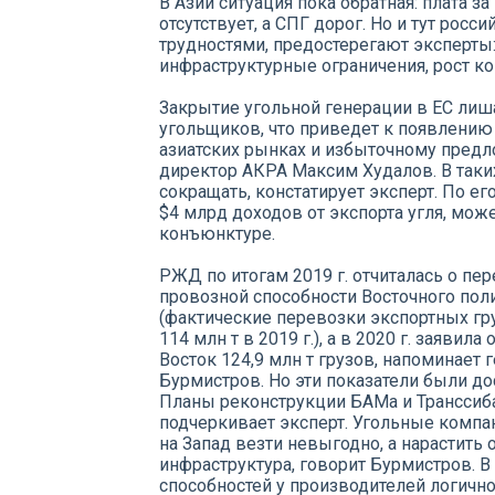
В Азии ситуация пока обратная: плата 
отсутствует, а СПГ дорог. Но и тут росс
трудностями, предостерегают эксперты:
инфраструктурные ограничения, рост к
Закрытие угольной генерации в ЕС лиш
угольщиков, что приведет к появлению
азиатских рынках и избыточному предл
директор АКРА Максим Худалов. В таки
сокращать, констатирует эксперт. По ег
$4 млрд доходов от экспорта угля, мо
конъюнктуре.
РЖД по итогам 2019 г. отчиталась о п
провозной способности Восточного полиг
(фактические перевозки экспортных гру
114 млн т в 2019 г.), а в 2020 г. заявил
Восток 124,9 млн т грузов, напоминает 
Бурмистров. Но эти показатели были до
Планы реконструкции БАМа и Транссиб
подчеркивает эксперт. Угольные компани
на Запад везти невыгодно, а нарастить 
инфраструктура, говорит Бурмистров. 
способностей у производителей логично