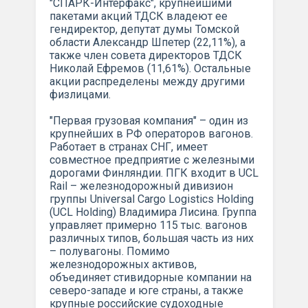
"СПАРК-Интерфакс", крупнейшими
пакетами акций ТДСК владеют ее
гендиректор, депутат думы Томской
области Александр Шпетер (22,11%), а
также член совета директоров ТДСК
Николай Ефремов (11,61%). Остальные
акции распределены между другими
физлицами.
"Первая грузовая компания" – один из
крупнейших в РФ операторов вагонов.
Работает в странах СНГ, имеет
совместное предприятие с железными
дорогами Финляндии. ПГК входит в UCL
Rail – железнодорожный дивизион
группы Universal Cargo Logistics Holding
(UCL Holding) Владимира Лисина. Группа
управляет примерно 115 тыс. вагонов
различных типов, большая часть из них
– полувагоны. Помимо
железнодорожных активов,
объединяет стивидорные компании на
северо-западе и юге страны, а также
крупные российские судоходные