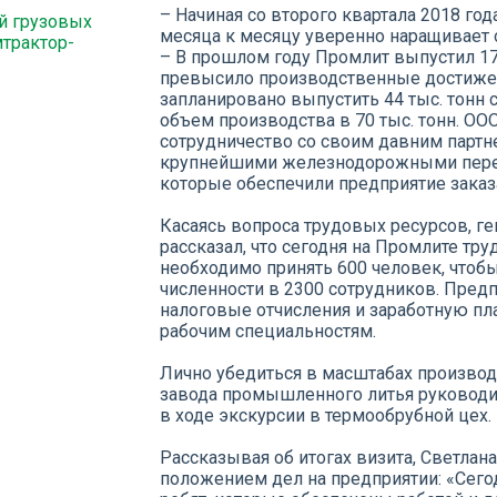
– Начиная со второго квартала 2018 год
й грузовых
месяца к месяцу уверенно наращивает 
трактор-
– В прошлом году Промлит выпустил 17 т
превысило производственные достижен
запланировано выпустить 44 тыс. тонн с
объем производства в 70 тыс. тонн. О
сотрудничество со своим давним партн
крупнейшими железнодорожными перев
которые обеспечили предприятие заказ
Касаясь вопроса трудовых ресурсов, г
рассказал, что сегодня на Промлите тр
необходимо принять 600 человек, чтоб
численности в 2300 сотрудников. Пред
налоговые отчисления и заработную плат
рабочим специальностям.
Лично убедиться в масштабах произво
завода промышленного литья руководи
в ходе экскурсии в термообрубной цех.
Рассказывая об итогах визита, Светлан
положением дел на предприятии: «Сег