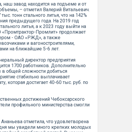
а, наш завод находится на подъеме и от
объемы, – отметил Валерий Витальевич.
ыс. тонн стального литья, что на 142%
ия предыдущего года. На 2019 год
тального литья, а к 2023 году выйти на
ОО «Промтрактор-Промлит» продолжает
ером - ОАО «РЖД», а также
озчиками и вагоностроителями,
ами на ближайшие 5-6 лет.
енеральный директор предприятия
удится 1700 работников. Дополнительно
ы в общей сложности добиться
приятие стабильно выплачивает
у, которая достигает 40-60 тыс. руб. по
дственных достижений Чебоксарского
тели профильного министерства смогли
а Ананьева отметила, что удовлетворена
одня мы увидели много крепких молодых