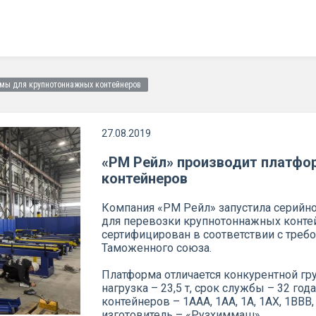
рмы для крупнотоннажных контейнеров
27.08.2019
«РМ Рейл» производит платфо
контейнеров
Компания «РМ Рейл» запустила серийн
для перевозки крупнотоннажных контей
сертифицирован в соответствии с треб
Таможенного союза.
Платформа отличается конкурентной гру
нагрузка – 23,5 т, срок службы – 32 го
контейнеров – 1ААА, 1АА, 1А, 1АХ, 1ВВВ, 
изготовитель – «Рузхиммаш».