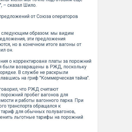
, – сказал Шило.
предложений от Союза операторов
тся следующим образом: мы видим
едложения, эти предложения
тся, но в конечном итоге вагоны от
ил он.
ия о корректировке платы за порожний
я были возвращены в РЖД, поскольку
орядке. В службе не раскрыли
лавшись на гриф "Коммерческая тайна".
говорил, что РЖД считают
 порожний пробег вагонов для
ости и работы вагонного парка. При
го транспорта обращался к
 тариф для обычных полувагонов,
менить льготные тарифы на порожний