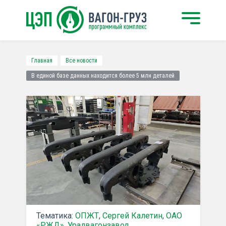
Главная
Все новости
В единой базе данных находится более 5 млн деталей
Тематика:
ОПЖТ
,
Сергей Калетин
,
ОАО
«РЖД»
,
Уралвагонзавод
,