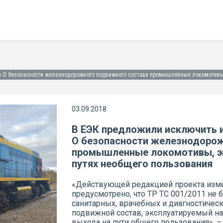
а О безопасности железнодорожного подвижного состава промышленные локомотивы,
03.09.2018
В ЕЭК предложили исключить и
О безопасности железнодорож
промышленные локомотивы, э
путях необщего пользования
«Действующей редакцией проекта изме
предусмотрено, что ТР ТС 001/2011 не 
санитарных, врачебных и диагностиче
подвижной состав, эксплуатируемый на
выхода на пути общего пользования», –