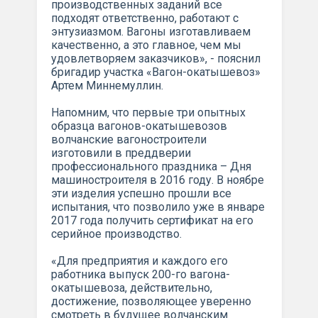
производственных заданий все
подходят ответственно, работают с
энтузиазмом. Ва­гоны изготавливаем
качественно, а это главное, чем мы
удовлетворяем заказчиков», - пояснил
бригадир участка «Вагон-окатышевоз»
Артем Миннемуллин.
Напомним, что первые три опытных
образ­ца вагонов-окатышевозов
волчанские вагоностроители
изготовили в преддверии
профессионального праздника – Дня
машиностроителя в 2016 году. В ноябре
эти изделия успешно прошли все
испытания, что позволило уже в январе
2017 года получить сертификат на его
серийное производство.
«Для предприятия и каждого его
работника выпуск 200-го вагона-
окатыше­воза, действительно,
достижение, позволяющее уверен­но
смотреть в будущее волчанским