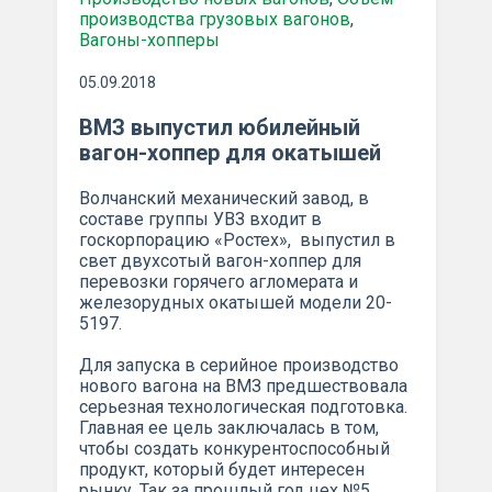
производства грузовых вагонов
,
Вагоны-хопперы
05.09.2018
ВМЗ выпустил юбилейный
вагон-хоппер для окатышей
Волчанский механический завод, в
составе группы УВЗ входит в
госкорпорацию «Ростех», вы­пустил в
свет двухсотый вагон-хоппер для
перевозки горячего агломерата и
железорудных окатышей модели 20-
5197.
Для запуска в серийное производство
нового вагона на ВМЗ предшествовала
серьезная технологическая подго­товка.
Главная ее цель заключалась в том,
чтобы создать конкурентоспособный
продукт, который будет интересен
рынку. Так за прошлый год цех №5