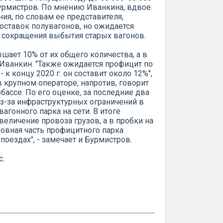
Бурмистров. По мнению Иванкина, вдвое.
ия, по словам ее представителя,
оставок полувагонов, но ожидается
 сокращения выбытия старых вагонов.
шает 10% от их общего количества, а в
т Иванкин. "Также ожидается профицит по
 концу 2020 г. он составит около 12%",
в крупном операторе, напротив, говорит
бассе. По его оценке, за последние два
из-за инфраструктурных ограничений в
агонного парка на сети. В итоге
величение провоза грузов, а в пробки на
сновная часть профицитного парка
оездах", - замечает и Бурмистров.
с.