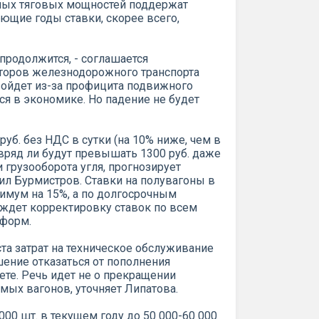
ных тяговых мощностей поддержат
дующие годы ставки, скорее всего,
 продолжится, - соглашается
торов железнодорожного транспорта
зойдет из-за профицита подвижного
ся в экономике. Но падение не будет
 руб. без НДС в сутки (на 10% ниже, чем в
г. вряд ли будут превышать 1300 руб. даже
 грузооборота угля, прогнозирует
ил Бурмистров. Ставки на полувагоны в
нимум на 15%, а по долгосрочным
н ждет корректировку ставок по всем
тформ.
та затрат на техническое обслуживание
ение отказаться от пополнения
ете. Речь идет не о прекращении
емых вагонов, уточняет Липатова.
000 шт. в текущем году до 50 000-60 000