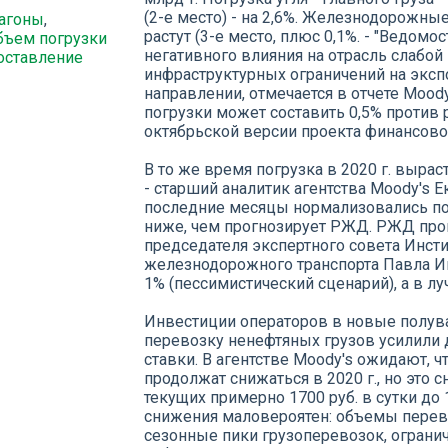
(2-е место) - на 2,6%. Железнодорожн
агоны
,
растут (3-е место, плюс 0,1%. - "Ведомо
бъем погрузки
негативного влияния на отрасль слабо
оставление
инфраструктурных ограничений на эксп
направлении, отмечается в отчете Moody
погрузки может составить 0,5% против р
октябрьской версии проекта финансово
В то же время погрузка в 2020 г. вырас
- старший аналитик агентства Moody's Eк
последние месяцы нормализовались пост
ниже, чем прогнозирует РЖД. РЖД прогн
председателя экспертного совета Инст
железнодорожного транспорта Павла Ив
1% (пессимистический сценарий), а в лу
Инвестиции операторов в новые полува
перевозку ненефтяных грузов усилили
ставки. В агентстве Moody's ожидают, 
продолжат снижаться в 2020 г., но это 
текущих примерно 1700 руб. в сутки до 
снижения маловероятен: объемы перевоз
сезонные пики грузоперевозок, огран