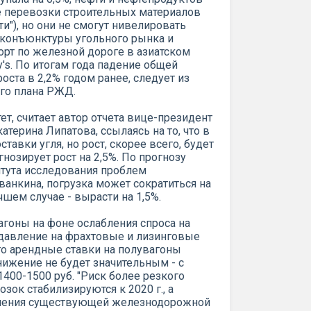
ые перевозки строительных материалов
сти"), но они не смогут нивелировать
й конъюнктуры угольного рынка и
орт по железной дороге в азиатском
's. По итогам года падение общей
оста в 2,2% годом ранее, следует из
го плана РЖД.
тет, считает автор отчета вице-президент
атерина Липатова, ссылаясь на то, что в
авки угля, но рост, скорее всего, будет
озирует рост на 2,5%. По прогнозу
итута исследования проблем
анкина, погрузка может сократиться на
чшем случае - вырасти на 1,5%.
гоны на фоне ослабления спроса на
 давление на фрахтовые и лизинговые
что арендные ставки на полувагоны
снижение не будет значительным - с
1400-1500 руб. "Риск более резкого
ок стабилизируются к 2020 г., а
ичения существующей железнодорожной