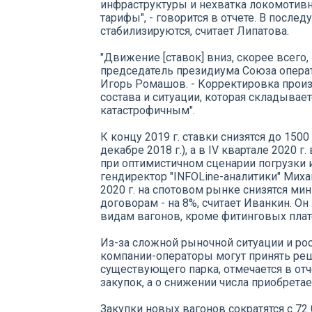
инфраструктуры и нехватка локомотив
тарифы", - говорится в отчете. В после
стабилизируются, считает Липатова.
"Движение [ставок] вниз, скорее всего,
председатель президиума Союза опера
Игорь Ромашов. - Корректировка прои
состава и ситуации, которая складывает
катастрофичным".
К концу 2019 г. ставки снизятся до 1500
декабре 2018 г.), а в IV квартале 2020 
при оптимистичном сценарии погрузки и
гендиректор "INFOLine-аналитики" Миха
2020 г. на спотовом рынке снизятся ми
договорам - на 8%, считает Иванкин. О
видам вагонов, кроме фитинговых пла
Из-за сложной рыночной ситуации и рос
компании-операторы могут принять реш
существующего парка, отмечается в отч
закупок, а о снижении числа приобрета
Закупки новых вагонов сократятся с 72 