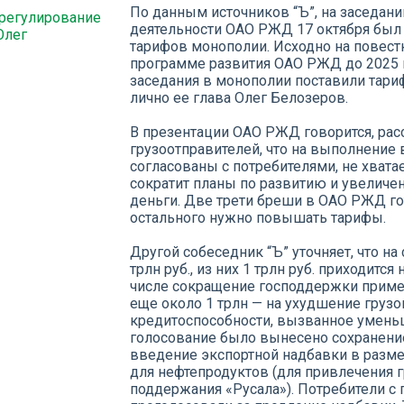
По данным источников “Ъ”, на заседани
 регулирование
деятельности ОАО РЖД 17 октября был
Олег
тарифов монополии. Исходно на повест
программе развития ОАО РЖД до 2025 г
заседания в монополии поставили тари
лично ее глава Олег Белозеров.
В презентации ОАО РЖД говорится, рас
грузоотправителей, что на выполнение
согласованы с потребителями, не хвата
сократит планы по развитию и увеличен
деньги. Две трети бреши в ОАО РЖД го
остального нужно повышать тарифы.
Другой собеседник “Ъ” уточняет, что н
трлн руб., из них 1 трлн руб. приходитс
числе сокращение господдержки примерн
еще около 1 трлн — на ухудшение груз
кредитоспособности, вызванное умень
голосование было вынесено сохранени
введение экспортной надбавки в разме
для нефтепродуктов (для привлечения г
поддержания «Русала»). Потребители с 