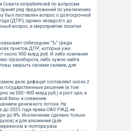
и Совета потребителей по вопросам
 принят ряд предложений по увеличению
ку был поставлен вопрос о долгосрочной
ода (ДПР), однако незадолго до
фный вопрос, и мероприятие посетил
сказывает собеседник “Ъ” среди
 всех пунктов ДПР, которые уже
ет около 900 млрд руб. И либо компания
ию грузооборота, либо нужно найти
товы закрыть своими силами, для
а самом деле дефицит составляет около 2
я на государственные решения (в том
о на 300–400 млрд руб.) и рост цен, а
овой базы и снижение
шением денежного потока. На
е до 2025 года права ОАО РЖД на
ре до 8%. Исключение сделано только
рузов) и для алюминия (для
перевесом в полтора раза