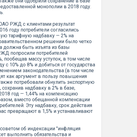
Также они одобрили сохранение в базе
предоставленной монополии в 2018 году.
ь.
 ОАО РЖД с клиентами результат
016 году потребители согласились
ую тарифную надбавку — 2% на
правительственном решении было четко
ка должна быть изъята из базы
 РЖД попросили потребителей
, пообещав массу уступок, в том числе
у с 10% до 8% и добиться от государства
менением законодательства (в том числе
дят как аргумент в пользу повышения
 также потребовали обнулить экспортную
, сохранив надбавку в 2% в базе,
2018 год — 1,44% на компенсацию
разом, вместо обещанной компенсации
ебителей. Эту надбавку, срок действия
час превращают в 1,5% и устанавливают
с советом об индексации "инфляция
жет выполнить обязательства и