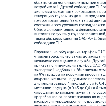
обратился за дополнительным повышен
потребителей. Другой собеседник “Ъ” об
экономии может дать сокращение прое
генерацию грузов, но дальше придется
грузоотправителям. Закрыть дефицит за
состоявшегося урезания господдержки
Объем дополнительного финансировани
пытается получить у грузоотправителей,
Таким образом, клиенты ОАО РЖД были 
собеседник “Ъ”.
Параллельно обсуждение тарифов ОАО 
отрасли говорит, что за час до заседан
назначено совещание в службе. Другой 
приказа по индексации тарифов ОАО Р
экспортной надбавки в 8% описаны от
на 8% тарифов на порожний пробег на дл
сокращение льгот на дальние перевозки 
дистанций свыше 4 тыс. км), угля (с 0,4 д
металлов и чугуна (с 0,45 до 0,6 на 5 ты
совещания не комментируют, а по содер
прорабатывают проект приказа по инде
рассмотрят «предложения потребителей
сокращению дискриминационных скидок