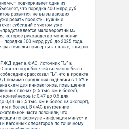
ием»,— подчеркивает один из
ъясняет, что порядка 400 млрд руб.
ктов развития, не вызывающих
 уже резать проекты, нужные
 счет субсидий с учетом уже
 «представляется маловероятным».
я, которое руководство монополии
— порядка 300 млрд руб. до 2025 года.
фактически приперты к стенке, говорит
РЖД идет в ФАС. Источник “Ъ” в
ия Совета потребителей внезапно было
собеседник рассказал “Ъ”, что в проекте
ЖД помимо продления надбавки в 1,5% и
мена схем для инновагонов, повышение
инных плечах (3,5 тыс. км и более),
контейнеров (с 0,47 до 0,6 для
о 0,44 на 3,5 тыс. км и более на экспорт),
с. км и более). В ФАС внутренние
жательной части пояснили, что
ксации по формуле «инфляция минус» и
 и вагонных операторов по точечному
 в прейскуранте».