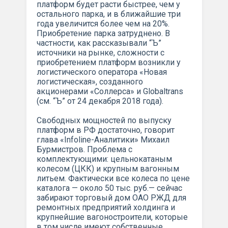
платформ будет расти быстрее, чем у
остального парка, и в ближайшие три
года увеличится более чем на 20%.
Приобретение парка затруднено. В
частности, как рассказывали “Ъ”
источники на рынке, сложности с
приобретением платформ возникли у
логистического оператора «Новая
логистическая», созданного
акционерами «Соллерса» и Globaltrans
(см. “Ъ” от 24 декабря 2018 года).
Свободных мощностей по выпуску
платформ в РФ достаточно, говорит
глава «Infoline-Аналитики» Михаил
Бурмистров. Проблема с
комплектующими: цельнокатаным
колесом (ЦКК) и крупным вагонным
литьем. Фактически все колеса по цене
каталога — около 50 тыс. руб.— сейчас
забирают торговый дом ОАО РЖД для
ремонтных предприятий холдинга и
крупнейшие вагоностроители, которые
в том числе имеют собственные