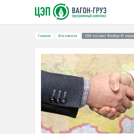
Главная
Все новости
ОВК поставит ФосАгро 87 нерж