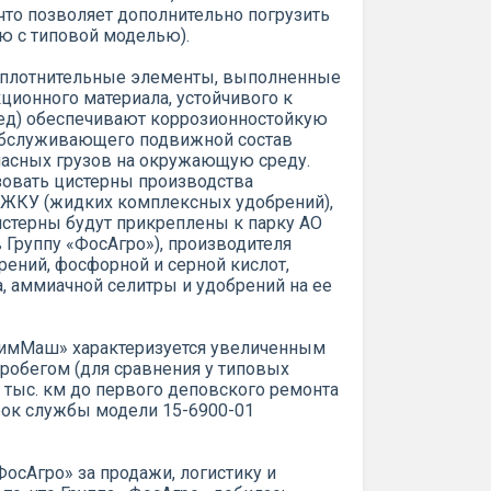
что позволяет дополнительно погрузить
нию с типовой моделью).
 уплотнительные элементы, выполненные
ционного материала, устойчивого к
ед) обеспечивают коррозионностойкую
 обслуживающего подвижной состав
пасных грузов на окружающую среду.
зовать цистерны производства
ЖКУ (жидких комплексных удобрений),
стерны будут прикреплены к парку АО
в Группу «ФосАгро»), производителя
ний, фосфорной и серной кислот,
, аммиачной селитры и удобрений на ее
ХимМаш» характеризуется увеличенным
робегом (для сравнения у типовых
 тыс. км до первого деповского ремонта
Срок службы модели 15-6900-01
осАгро» за продажи, логистику и