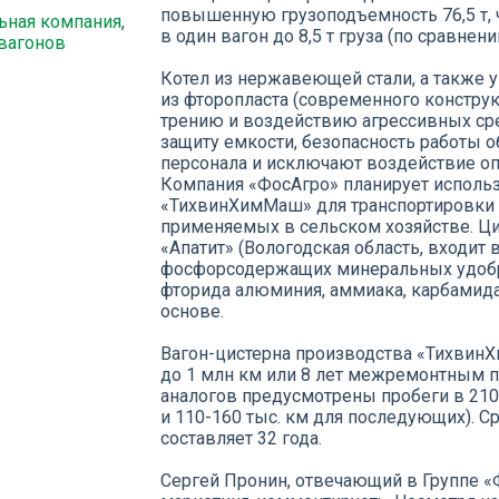
повышенную грузоподъемность 76,5 т, 
ьная компания
,
в один вагон до 8,5 т груза (по сравне
вагонов
Котел из нержавеющей стали, а также
из фторопласта (современного конструк
трению и воздействию агрессивных ср
защиту емкости, безопасность работы
персонала и исключают воздействие о
Компания «ФосАгро» планирует исполь
«ТихвинХимМаш» для транспортировки 
применяемых в сельском хозяйстве. Ци
«Апатит» (Вологодская область, входит 
фосфорсодержащих минеральных удобре
фторида алюминия, аммиака, карбамида
основе.
Вагон-цистерна производства «Тихвин
до 1 млн км или 8 лет межремонтным п
аналогов предусмотрены пробеги в 210
и 110-160 тыс. км для последующих). 
составляет 32 года.
Сергей Пронин, отвечающий в Группе «Ф