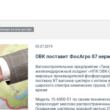
авеющих вагонов-цистерн
05.07.2019
ОВК поставит ФосАгро 87 нер
Вагоностроительное предприятие «Тих
железнодорожный холдинг «НПК ОВК») 
мировых производителей фосфорсодер
поставку 87 вагонов-цистерн с котлом
широкого спектра химических грузов. 
время.
Модель 15-6900-01 по своим техничес
превосходит массово распространенные
Оснащение цистерны ходовой частью 25