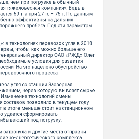
ьше, чем при погрузке в обычный
вая тяжеловесная компания». Ведь в
ется 69 т, а при 27 тс – 75 т. По данным
собенно эффективны на дальних
орожнего пробега. Под эти параметры
 в технологиях перевозок угля в 2018
зервы, чтобы как можно больше его
л генеральный директор ОАО «РЖД» Олег
необходимые условия для развития
оссии. На это нацелено обустройство
перевозочного процесса.
воз угля со станции Заозерная
ижением, через которую вывозят сырье
. Изменение технологий смены
 составов позволило в текущем году
т в итоге меньше стоит на станционном
но удается сформировать
ибывающий под погрузку.
 затронула и другие места отправки
опливно-энергетического комплекса