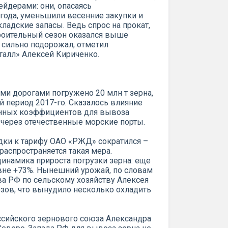
йдерами: они, опасаясь
 года, уменьшили весенние закупки и
адские запасы. Ведь спрос на прокат,
троительный сезон оказался выше
л сильно подорожал, отметил
алл» Алексей Кириченко.
ми дорогами погружено 20 млн т зерна,
й период 2017-го. Сказалось влияние
нных коэффициентов для вывоза
 через отечественные морские порты.
дки к тарифу ОАО «РЖД» сократился –
распространяется такая мера.
динамика прироста погрузки зерна: еще
овне +73%. Нынешний урожай, по словам
ва РФ по сельскому хозяйству Алексея
озов, что вынудило несколько охладить
ссийского зернового союза Александра