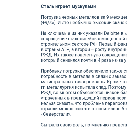
Сталь играет мускулами
Погрузка черных металлов за 9 месяцев
(+9,9%). И это необычно высокий скачо
На ключевые из них указали Deloitte в 
сокращение сталелитейных мощностей в
строительном секторе РФ. Первый фак
в страны АТР, а второй – росту внутре
РЖД. Их также подстегнуло сокращение
который снизился почти в 4 раза из-за 
Прибавку погрузки обеспечило также с
потребность в металле в связи с заказ
магистральных газопроводов. Кроме тог
гг. металлургия испытала спад. Поэтом
РЖД во многом объясняется низкой баз
утраченных в предыдущий период позиц
нельзя сказать, что проблема перепрои
отрасли можно считать относительно б
«Северстали».
Сыграла свою роль, по мнению предста