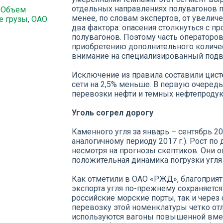
отдельных направлениях полувагонов по
,
Объем
менее, по словам экспертов, от увели
е грузы
,
ОАО
два фактора: опасения столкнуться с п
полувагонов. Поэтому часть операторов 
приобретению дополнительного количе
внимание на специализированный подв
Исключение из правила составили цист
сети на 2,5% меньше. В первую очеред
перевозки нефти и темных нефтепродук
Уголь согрел дорогу
Каменного угля за январь – сентябрь 20
аналогичному периоду 2017 г.). Рост п
несмотря на прогнозы скептиков. Они о
положительная динамика погрузки угля
Как отметили в ОАО «РЖД», благоприят
экспорта угля по-прежнему сохраняется
российские морские порты, так и через
перевозку этой номенклатуры четко от
используются вагоны повышенной вмес