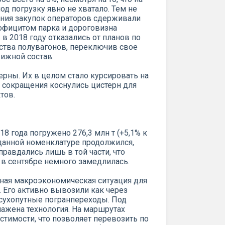
д погрузку явно не хватало. Тем не
чения закупок операторов сдерживали
рофицитом парка и дороговизна
в 2018 году отказались от планов по
ства полувагонов, переключив свое
ижной состав.
ерны. Их в целом стало курсировать на
ь сокращения коснулись цистерн для
тов.
18 года погружено 276,3 млн т (+5,1% к
о данной номенклатуре продолжился,
правдались лишь в той части, что
 в сентябре немного замедлилась.
ная макроэкономическая ситуация для
. Его активно вывозили как через
 сухопутные погранпереходы. Под
лажена технология. На маршрутах
тимости, что позволяет перевозить по