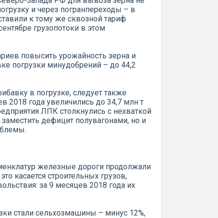
Северо-Запада РФ для вывоза зерна не
огрузку и через погранпереходы – в
оставили к тому же сквозной тариф
сентябре грузопотоки в этом
ариев повысить урожайность зерна и
ке погрузки минудобрений – до 44,2
ибавку в погрузке, следует также
ев 2018 года увеличились до 34,7 млн т
предприятия ЛПК столкнулись с нехваткой
заместить дефицит полувагонами, но и
облемы.
номенклатур железные дороги продолжали
это касается строительных грузов,
ольствия: за 9 месяцев 2018 года их
зки стали сельхозмашины – минус 12%,