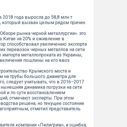
 2018 года выросла до 58,8 млн т
к, который вызван целым рядом причин.
«Обзоре рынка черной металлургии»: это
 Китае на 20% и оживление в
тор способствовал увеличению экспорта
нних перевозок черных металлов на сети
 импорта металлопроката из Украины,
увеличения пошлины на его ввоз.
троительство Крымского моста и
ом на трубы большого диаметра для
о, следует учитывать, что в 2016–2017
у нынешняя динамика погрузки на сети
ой и по сути восстановлением
ий, отмечают эксперты. При этом
зводства решена, но текущее состояние
лагоприятным, отметил представитель
вителя компании «Пилигрим», и ошибка,