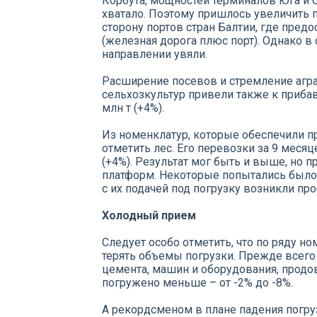
Корбута, мощностей терминалов Юга и 
хватало. Поэтому пришлось увеличить п
сторону портов стран Балтии, где пред
(железная дорога плюс порт). Однако в 
направлении увяли.
Расширение посевов и стремление агр
сельхозкультур привели также к прибав
млн т (+4%).
Из номенклатур, которые обеспечили пр
отметить лес. Его перевозки за 9 месяц
(+4%). Результат мог быть и выше, но 
платформ. Некоторые попытались было 
с их подачей под погрузку возникли пр
Холодный прием
Следует особо отметить, что по ряду 
терять объемы погрузки. Прежде всего 
цемента, машин и оборудования, продов
погружено меньше – от -2% до -8%.
А рекордсменом в плане падения погру