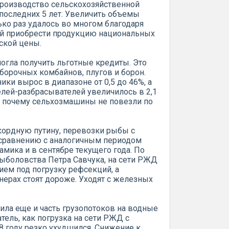
, производство сельскохозяйственной
 последних 5 лет. Увеличить объемы
ько раз удалось во многом благодаря
й приобрести продукцию национальных
ской цены.
могла получить льготные кредиты. Это
орочных комбайнов, плугов и борон.
ики вырос в диапазоне от 0,5 до 46%, а
лей-разбрасывателей увеличилось в 2,1
ом, почему сельхозмашины не повезли по
екордную путину, перевозки рыбы с
 сравнению с аналогичным периодом
амика и в сентябре текущего года. По
ыболовства Петра Савчука, на сети РЖД
ием под погрузку рефсекций, а
ерах стоят дороже. Уходят с железных
ила еще и часть грузопотоков на водные
атель, как погрузка на сети РЖД с
18 году резко ухудшился. Снижение к