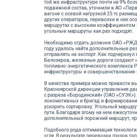
той же инфраструктуре почти на 9% бол
подвижной состав, уточнили в АО «Пер
вагоне с осевой нагрузкой 25 тс размеща
других операторов, перевозки в них о
маршрутах с высоким коэффициентом п
угольные маршруты как раз подходят.
Необходимо отдать должное ОАО «РЖД»:
году удалось найти дополнительные ре
отправлять на экспорт. Как подчеркну
Белозеров, железные дороги создают 
топливно-энергетического комплекса Р
инфраструктуры и совершенствование 
В качестве примера можно привести вы
Красноярской дирекции управления дв
с разреза «Бородинский» (ОАО «СУЭК»)
локомотивных и бригад и формирования
ускорить сортировку. Угольный маршру
пути. Благодаря этому на нем ежесуточ
дополнительный порожний маршрут, пр
Подобного рода оптимизация технологий
угля. В результате перевозки грузов т