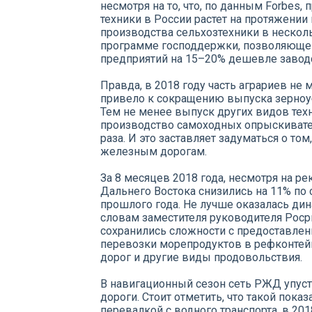
несмотря на то, что, по данным Forbes
техники в России растет на протяжении
производства сельхозтехники в нескол
программе господдержки, позволяюще
предприятий на 15–20% дешевле завод
Правда, в 2018 году часть аграриев не 
привело к сокращению выпуска зерноуб
Тем не менее выпуск других видов техн
производство самоходных опрыскивате
раза. И это заставляет задуматься о т
железным дорогам.
За 8 месяцев 2018 года, несмотря на р
Дальнего Востока снизились на 11% по
прошлого года. Не лучше оказалась дин
словам заместителя руководителя Роср
сохранились сложности с предоставлен
перевозки морепродуктов в рефконтейн
дорог и другие виды продовольствия.
В навигационный сезон сеть РЖД упуст
дороги. Стоит отметить, что такой показ
перевалкой с водного транспорта, в 20