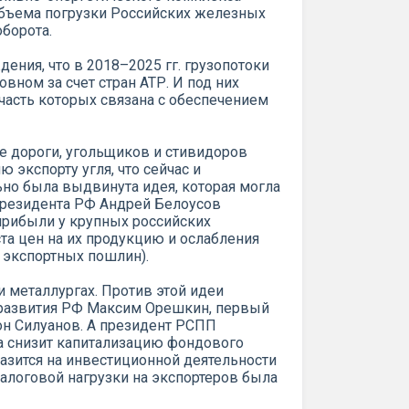
объема погрузки Российских железных
борота.
ения, что в 2018–2025 гг. грузопотоки
вном за счет стран АТР. И под них
часть которых связана с обеспечением
е дороги, угольщиков и стивидоров
 экспорту угля, что сейчас и
ьно была выдвинута идея, которая могла
президента РФ Андрей Белоусов
прибыли у крупных российских
та цен на их продукцию и ослабления
 экспортных пошлин).
 металлургах. Против этой идеи
развития РФ Максим Орешкин, первый
он Силуанов. А президент РСПП
ра снизит капитализацию фондового
разится на инвестиционной деятельности
налоговой нагрузки на экспортеров была