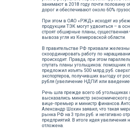
занимают в 2018 году почти половину 
дорог и обеспечивают около 60% грузоо
При этом в ОАО «РЖД» исходят из убежд
продукции ТЭК могут удвоиться – в осно
строят обширные планы, существенная 
вывоза угля из Кемеровской области.
В правительстве РФ призвали железны
скоординировать работу по наращиванию
происходит. Правда, при этом параллел
спутать планы угольщиков: помощник 
предложил изъять 500 млрд руб. сверх
экспортеров, получивших выгоду от рос
рубля (увеличение НДПИ или введение
Речь шла прежде всего об угольщиках и
высказались министр экономического 
вице-премьер и министр финансов Ант
Александр Шохин заявил, что такая ме
рынка РФ на 3 трлн руб. и негативно от
предприятий. В итоге идея увеличения 
отложена.