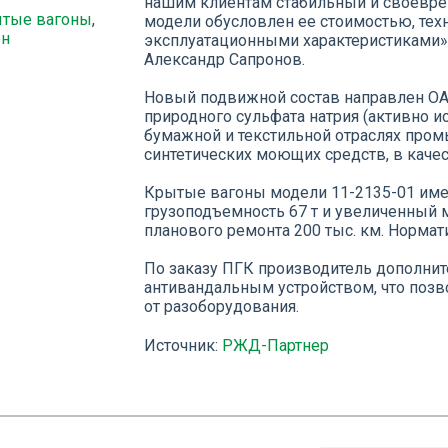
нашим клиентам стабильный и своевре
тые вагоны
,
модели обусловлен ее стоимостью, тех
он
эксплуатационными характеристиками»
Александр Сапронов.
Новый подвижной состав направлен ОА
природного сульфата натрия (активно и
бумажной и текстильной отраслях пром
синтетических моющих средств, в каче
Крытые вагоны модели 11-2135-01 имею
грузоподъемность 67 т и увеличенный
планового ремонта 200 тыс. км. Нормат
По заказу ПГК производитель дополни
антивандальным устройством, что позв
от разоборудования.
Источник:
РЖД-Партнер