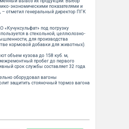
менный вывоз их продукции. Выбор
нико-экономическими показателями и
, – отметил генеральный директор ПГК
О «Кучуксульфат» под погрузку
спользуется в стекольной, целлюлозно-
ышленности, для производства
стве кормовой добавки для животных).
т объем кузова до 158 куб. м,
 межремонтный пробег до первого
ивный срок службы составляет 32 года.
тельно оборудовал вагоны
олит защитить стояночный тормоз вагона