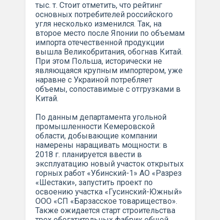
тыс. т. Стоит отметить, что рейтинг
основных потребителей российского
угля несколько изменился. Так, на
второе место после Японии по объемам
импорта отечественной продукции
вышла Великобритания, обогнав Китай.
При этом Польша, исторически не
являющаяся крупным импортером, уже
наравне с Украиной потребляет
объемы, сопоставимые с отгрузками в
Китай.
По данным департамента угольной
промышленности Кемеровской
области, добывающие компании
намерены наращивать мощности: в
2018 г. планируется ввести в
эксплуатацию новый участок открытых
горных работ «Убинский-1» АО «Разрез
«Шестаки», запустить проект по
освоению участка «Гусинский-Южный»
ООО «СП «Барзасское товарищество».
Также ожидается старт строительства
трех обогатительных фабрик общей