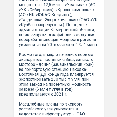
мощностью 12,5 млн т: «Увальная» (АО
«УК «Сибирская»), «Краснокаменская»
(АО «ИК «ЮКАС-Холдинг»),
«Талдинская-Энергетическая» (ОАО «УК
«Кузбассразрезуголь»). По оценке
администрации Кемеровской области,
после запуска этих фабрик совокупная
перерабатывающая мощность региона
увеличится на 8% и составит 175,4 млн т.
Кроме того, в марте начались первые
экспортные поставки с Зашуланского
месторождения (Забайкальский край)
на припортовую станцию Находка-
Восточная. До конца года планируется
экспортировать 230 тыс. т угля, при
этом выход на проектную мощность
разреза (6 млн т угля в год)
предполагается к 2021 г.
Масштабные планы по экспорту
российского угля упираются в
недостаток инфраструктуры. ОАО