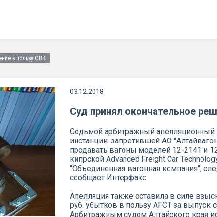
ение в пользу ОВК
03.12.2018
Суд принял окончательное реш
Седьмой арбитражный апелляционный с
инстанции, запретившей АО "Алтайвагон
продавать вагоны моделей 12-2141 и 12
кипрской Advanced Freight Car Technolog
"Объединенная вагонная компания", сле
сообщает Интерфакс.
Апелляция также оставила в силе взыск
руб. убытков в пользу AFCT за выпуск
Арбитражным судом Алтайского края исх