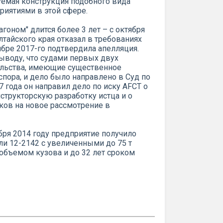
зуемая конструкция подобного вида
иятиями в этой сфере.
гоном" длится более 3 лет – с октября
лтайского края отказал в требованиях
бре 2017-го подтвердила апелляция.
ыводу, что судами первых двух
ельства, имеющие существенное
пора, и дело было направлено в Суд по
 года он направил дело по иску AFCT о
нструкторскую разработку истца и о
тков на новое рассмотрение в
ября 2014 году предприятие получило
ли 12-2142 с увеличенными до 75 т
объемом кузова и до 32 лет сроком