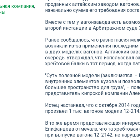
проданных алтайским заводом вагонов. 
ьная компания
,
изначально сумма его требования состав
ны
Вместе с тем у вагонзавода есть возм
второй инстанции в Арбитражном суде 
Ранее сообщалось, что разногласия меж
возникли из-за применения последним 
в двух моделях вагонов. Алтайский за
очередь, утверждал, что использовал 
хребтовой балки в тот период, когда па
"Суть полезной модели (заключается. –
внутренних элементов кузова и позволя
большее пространство для груза", – по
представитель кипрской компании Алек
Истец настаивал, что с октября 2014 год
произвел 1 тыс. вагонов модели 12-2142
В то же время представляющая интерес
Епифанцева отмечала, что та хребтовая
при выпуске вагона 12-2142, не наруш