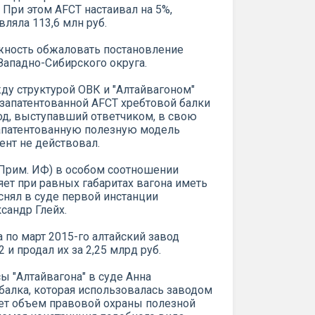
При этом AFCT настаивал на 5%,
ляла 113,6 млн руб.
ожность обжаловать постановление
Западно-Сибирского округа.
ду структурой ОВК и "Алтайвагоном"
запатентованной AFCT хребтовой балки
вод, выступавший ответчиком, в свою
запатентованную полезную модель
тент не действовал.
 Прим. ИФ) в особом соотношении
ет при равных габаритах вагона иметь
яснял в суде первой инстанции
сандр Глейх.
а по март 2015-го алтайский завод
 и продал их за 2,25 млрд руб.
ы "Алтайвагона" в суде Анна
 балка, которая использовалась заводом
ает объем правовой охраны полезной