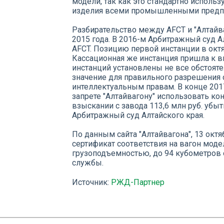
модели, так как это стандартно исполь
изделия всеми промышленными предпр
Разбирательство между AFCT и "Алтайва
2015 года. В 2016-м Арбитражный суд А
AFCT. Позицию первой инстанции в октя
Кассационная же инстанция пришла к в
инстанций установлены не все обстоят
значение для правильного разрешения с
интеллектуальным правам. В конце 2017
запрете "Алтайвагону" использовать ко
взыскании с завода 113,6 млн руб. убы
Арбитражный суд Алтайского края.
По данным сайта "Алтайвагона", 13 окт
сертификат соответствия на вагон моде
грузоподъемностью, до 94 кубометров 
службы.
Источник:
РЖД-Партнер