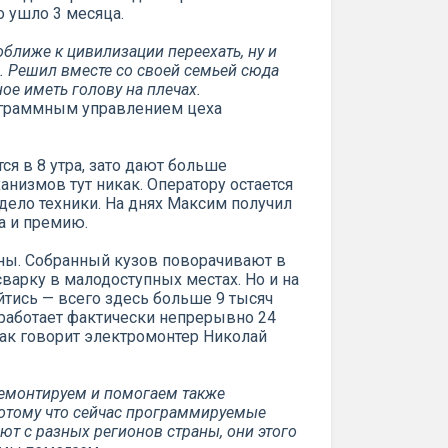
о ушло 3 месяца.
оближе к цивилизации переехать, ну и
. Решил вместе со своей семьей сюда
ое иметь голову на плечах.
рограммным управлением цеха
тся в 8 утра, зато дают больше
низмов тут никак. Оператору остается
ело техники. На днях Максим получил
а и премию.
ы. Собранный кузов поворачивают в
варку в малодоступных местах. Но и на
тись — всего здесь больше 9 тысяч
работает фактически непрерывно 24
как говорит электромонтер Николай
 ремонтируем и помогаем также
потому что сейчас программируемые
т с разных регионов страны, они этого