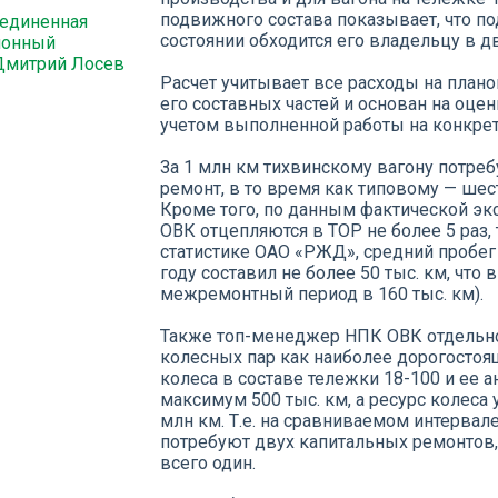
подвижного состава показывает, что п
единенная
состоянии обходится его владельцу в д
ионный
Дмитрий Лосев
Расчет учитывает все расходы на план
его составных частей и основан на оце
учетом выполненной работы на конкрет
За 1 млн км тихвинскому вагону потреб
ремонт, в то время как типовому — шес
Кроме того, по данным фактической экс
ОВК отцепляются в ТОР не более 5 раз, т
статистике ОАО «РЖД», средний пробег 
году составил не более 50 тыс. км, что 
межремонтный период в 160 тыс. км).
Также топ-менеджер НПК ОВК отдельн
колесных пар как наиболее дорогостоящ
колеса в составе тележки 18-100 и ее а
максимум 500 тыс. км, а ресурс колеса 
млн км. Т.е. на сравниваемом интервал
потребуют двух капитальных ремонтов, 
всего один.