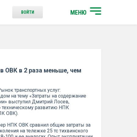
МЕНЮ
ВОЙТИ
в ОВК в 2 раза меньше, чем
ынок транспортных услуг:
адом на тему «Затраты на содержание
ии» выступил Дмитрий Лосев,
о техническому развитию НПК
ПК ОВК).
жер НПК ОВК сравнил общие затраты за
коления на тележке 25 тс тихвинского
8-100 и ее аналогах. Опыт эксплуатации