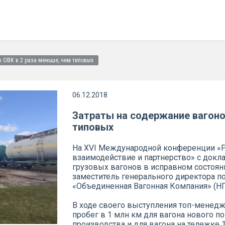
 ОВК в 2 раза меньше, чем типовых
06.12.2018
Затраты на содержание вагоно
типовых
На XVI Международной конференции «Р
взаимодействие и партнерство» с докл
грузовых вагонов в исправном состоян
заместитель генерального директора п
«Объединенная Вагонная Компания» (Н
В ходе своего выступления топ-менед
пробег в 1 млн км для вагона нового по
производства и для вагона на тележке 1