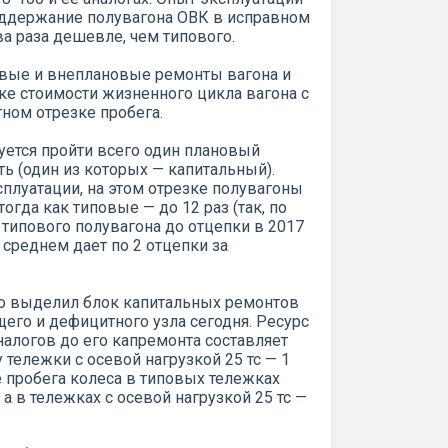
оддержание полувагона ОВК в исправном
ва раза дешевле, чем типового.
овые и внеплановые ремонты вагона и
нке стоимости жизненного цикла вагона с
ном отрезке пробега.
уется пройти всего один плановый
ть (один из которых — капитальный).
плуатации, на этом отрезке полувагоны
огда как типовые — до 12 раз (так, по
типового полувагона до отцепки в 2017
в среднем дает по 2 отцепки за
о выделил блок капитальных ремонтов
его и дефицитного узла сегодня. Ресурс
налогов до его капремонта составляет
у тележки с осевой нагрузкой 25 тс — 1
е пробега колеса в типовых тележках
а в тележках с осевой нагрузкой 25 тс —